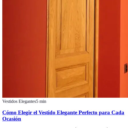
Vestidos Elegantes
5
min
Cómo Elegir el Vestido Elegante Perfecto para Cada
Ocasión