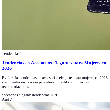
Tendencias
5
min
Tendencias en Accesorios Elegantes para Mujeres en
2026
Explora las tendencias en accesorios elegantes para mujeres en 2026
y encuentra inspiración para elevar tu estilo con nuestras
recomendaciones.
accesorios elegantes
tendencias 2026
Aug 7