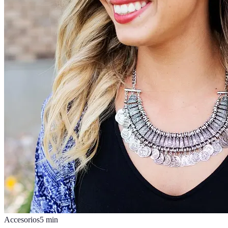
Accesorios
5
min