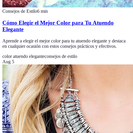
Consejos de Estilo
6
min
Cómo Elegir el Mejor Color para Tu Atuendo
Elegante
Aprende a elegir el mejor color para tu atuendo elegante y destaca
en cualquier ocasión con estos consejos prácticos y efectivos.
color atuendo elegante
consejos de estilo
Aug 5