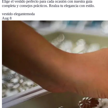
Elige el vestido perfecto para cada ocasión con nuestra guía
completa y consejos prácticos. Realza tu elegancia con estilo.
vestido elegante
moda
Aug 8