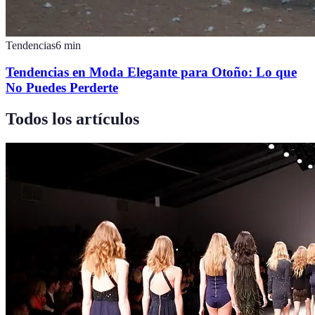
Tendencias
6
min
Tendencias en Moda Elegante para Otoño: Lo que
No Puedes Perderte
Todos los artículos