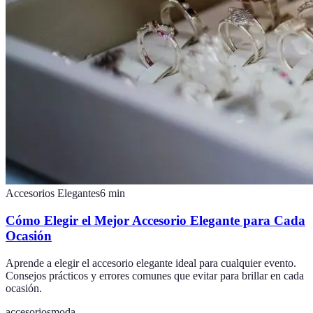
Accesorios Elegantes
6
min
Cómo Elegir el Mejor Accesorio Elegante para Cada
Ocasión
Aprende a elegir el accesorio elegante ideal para cualquier evento.
Consejos prácticos y errores comunes que evitar para brillar en cada
ocasión.
accesorios
moda