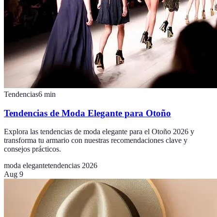
Tendencias
6
min
Tendencias de Moda Elegante para Otoño
Explora las tendencias de moda elegante para el Otoño 2026 y
transforma tu armario con nuestras recomendaciones clave y
consejos prácticos.
moda elegante
tendencias 2026
Aug 9