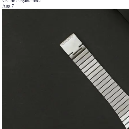
vestido elegante
moda
Aug 7