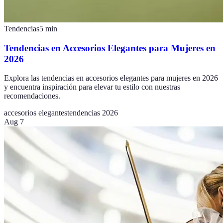
Tendencias
5
min
Tendencias en Accesorios Elegantes para Mujeres en
2026
Explora las tendencias en accesorios elegantes para mujeres en 2026
y encuentra inspiración para elevar tu estilo con nuestras
recomendaciones.
accesorios elegantes
tendencias 2026
Aug 7