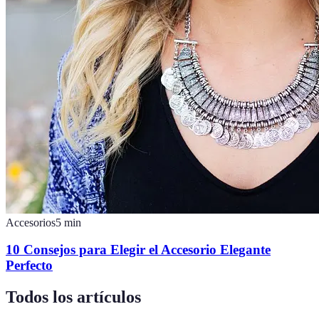
Accesorios
5
min
10 Consejos para Elegir el Accesorio Elegante
Perfecto
Todos los artículos