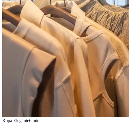
Ropa Elegante
6
min