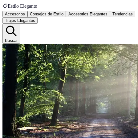
📋
Estilo Elegante
Accesorios
Consejos de Estilo
Accesorios Elegantes
Tendencias
Trajes Elegantes
Buscar