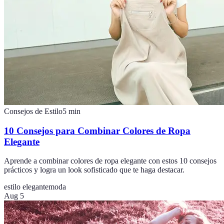
Consejos de Estilo
5
min
10 Consejos para Combinar Colores de Ropa
Elegante
Aprende a combinar colores de ropa elegante con estos 10 consejos
prácticos y logra un look sofisticado que te haga destacar.
estilo elegante
moda
Aug 5