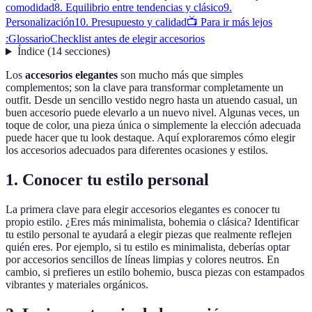
comodidad
8. Equilibrio entre tendencias y clásico
9.
Personalización
10. Presupuesto y calidad
📺 Para ir más lejos
:
Glossario
Checklist antes de elegir accesorios
Índice
(
14
secciones
)
Los
accesorios elegantes
son mucho más que simples
complementos; son la clave para transformar completamente un
outfit. Desde un sencillo vestido negro hasta un atuendo casual, un
buen accesorio puede elevarlo a un nuevo nivel. Algunas veces, un
toque de color, una pieza única o simplemente la elección adecuada
puede hacer que tu look destaque. Aquí exploraremos cómo elegir
los accesorios adecuados para diferentes ocasiones y estilos.
1. Conocer tu estilo personal
La primera clave para elegir accesorios elegantes es conocer tu
propio estilo. ¿Eres más minimalista, bohemia o clásica? Identificar
tu estilo personal te ayudará a elegir piezas que realmente reflejen
quién eres. Por ejemplo, si tu estilo es minimalista, deberías optar
por accesorios sencillos de líneas limpias y colores neutros. En
cambio, si prefieres un estilo bohemio, busca piezas con estampados
vibrantes y materiales orgánicos.