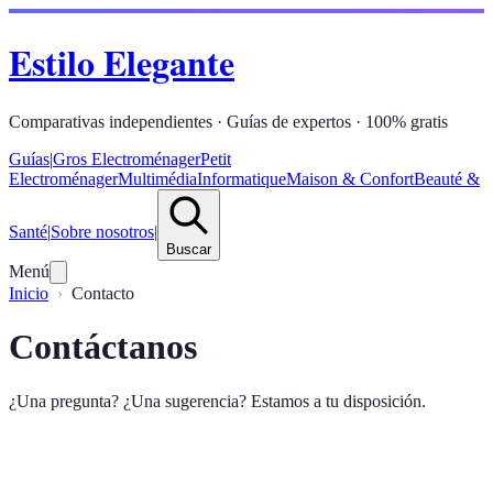
Estilo Elegante
Comparativas independientes · Guías de expertos · 100% gratis
Guías
|
Gros Electroménager
Petit
Electroménager
Multimédia
Informatique
Maison & Confort
Beauté &
Santé
|
Sobre nosotros
|
Buscar
Menú
Inicio
Contacto
Contáctanos
¿Una pregunta? ¿Una sugerencia? Estamos a tu disposición.