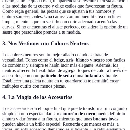
diseño, si no te queda bien, tu apariencia se resentirá. Presta atención
a las medidas de tu cuerpo y elige estilos que favorezcan tu figura.
Como regla general, las piezas que se ajustan a tus hombros y
cintura son esenciales. Una camisa con un buen fit crea una línea
limpia, mientras que un vestido con corte adecuado acentúa las
curvas. Si no encuentras el ajuste perfecto, considera la opción de un
sastre que personalice prendas a tu medida.
3. Nos Vestimos con Colores Neutros
Los colores neutros son tu mejor aliado cuando se trata de
versatilidad. Tonos como el
beige
,
gris
,
blanco
y
negro
son fáciles
de combinar y siempre te harán lucir más elegante. Además, los
neutros ofrecen la flexibilidad de agregar toques de color a través de
accesorios, como un
pañuelo de seda
o una
bufanda
vibrante.
Establecer una paleta neutra en tu guardarropa te permitirá crear
múltiples outfits con menos piezas.
4. La Magia de los Accesorios
Los accesorios son el toque final que puede transformar un conjunto
simple en uno espectacular. Un
cinturón de cuero
puede definir tu
cintura y dar forma a tu figura, mientras que unas
buenas joyas
pueden añadir un brillo especial. Recuerda que menos es más; a
veces, un solo accesorio llamativo es suficiente. Un reloj elegante o