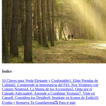
Índice
10 Claves para Vestir Elegante y Confortable
1. Elige Prendas de
Calidad
2. Comprende la Importancia del Fit
3. Nos Vestimos con
Colores Neutros
4. La Magia de los Accesorios
5. Opta por el
Calzado Adecuado
6. Aprende a Combinar Texturas
7. Viste en
Capas
8. Considera los Detalles
9. Inspírate en Iconos de Estilo
10.
Evalúa y Renueva Tu Guardarropa
📺 Para ir más