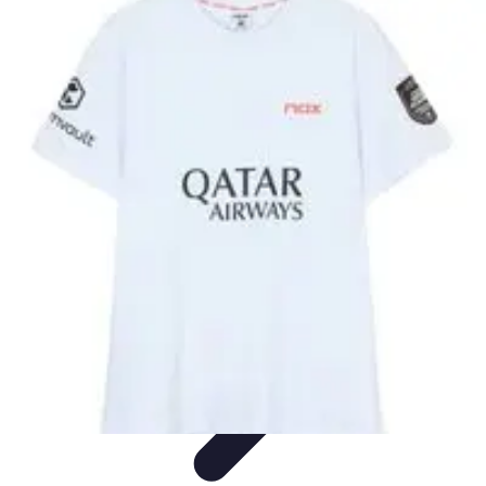
Estilo Elegante
Moda Profesional
Consejos de Estilo
Accesorios y
Ropa
Accesorios
Moda de Invierno
Estilo Elegante