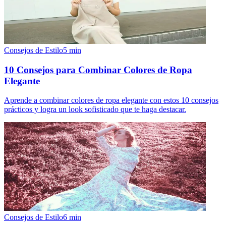
Consejos de Estilo
5
min
10 Consejos para Combinar Colores de Ropa
Elegante
Aprende a combinar colores de ropa elegante con estos 10 consejos
prácticos y logra un look sofisticado que te haga destacar.
Consejos de Estilo
6
min