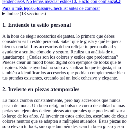
tendencias
9. No temas mezclar estilos
10. Hazlo con confianza
📺
Para ir más lejos:
Glossaire
Checklist antes de comprar
Índice
(
13
secciones
)
1. Entiende tu estilo personal
A la hora de elegir accesorios elegantes, lo primero que debes
considerar es tu estilo personal. Saber qué te gusta y qué te queda
bien es crucial. Los accesorios deben reflejar tu personalidad y
ayudarte a sentirte cómodo y seguro. Realiza un análisis de tu
guardarropa. ¿Cuales son los colores y estilos que predominan?
Puedes crear un mood board digital con ejemplos de looks que te
inspiren. Esto te ayudará no solo a visualizar lo que te gusta, sino
también a identificar los accesorios que podrían complementar bien
tus prendas existentes, creando así un look cohesivo y elegante.
2. Invierte en piezas atemporales
La moda cambia constantemente, pero hay accesorios que nunca
pasan de moda. Un buen reloj, un bolso de cuero de calidad o unas
perlas son ejemplos deítem piezas atemporales que puedes utilizar a
lo largo de los años. Al invertir en estos artículos, asegúrate de elegir
colores neutros que se adapten a múltiples atuendos. Estas piezas no
solo elevan tu look, sino que también destacan tu buen gusto y son