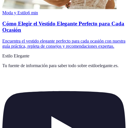
Moda y Estilo
6
min
Cómo Elegir el Vestido Elegante Perfecto para Cada
Ocasión
Encuentra el vestido elegante perfecto para cada ocasión con nuestra
guía práctica, repleta de consejos y recomendaciones expertas.
Estilo Elegante
Tu fuente de información para saber todo sobre
estiloelegante.es
.