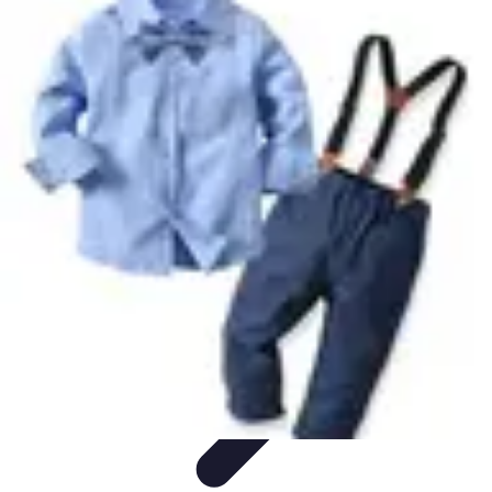
Estilo Elegante
Moda Profesional
Consejos de Estilo
Accesorios y
Ropa
Accesorios
Moda de Invierno
Estilo Elegante