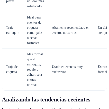
piezas
un look más
sofisticado.
Ideal para
eventos de
Traje
etiqueta
Altamente recomendado en
Un clás
esmoquin
como galas
eventos nocturnos.
atempor
o cenas
formales.
Más formal
que el
esmoquin,
Traje de
Usado en eventos muy
Extrem
requiere
etiqueta
exclusivos.
formal.
adherirse a
ciertas
normas.
Analizando las tendencias recientes