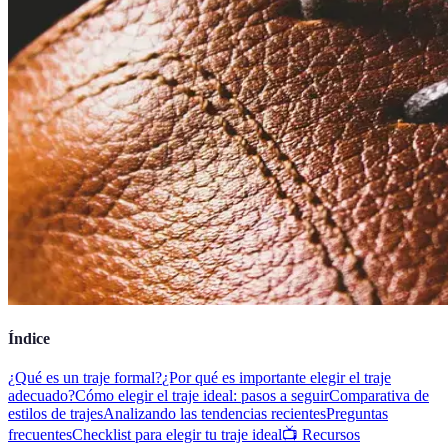
Índice
¿Qué es un traje formal?
¿Por qué es importante elegir el traje
adecuado?
Cómo elegir el traje ideal: pasos a seguir
Comparativa de
estilos de trajes
Analizando las tendencias recientes
Preguntas
frecuentes
Checklist para elegir tu traje ideal
📺 Recursos