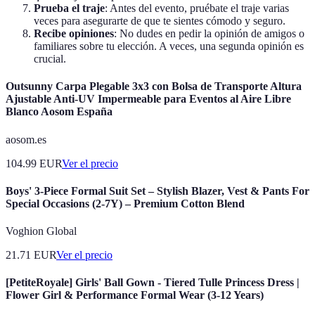
Prueba el traje
: Antes del evento, pruébate el traje varias
veces para asegurarte de que te sientes cómodo y seguro.
Recibe opiniones
: No dudes en pedir la opinión de amigos o
familiares sobre tu elección. A veces, una segunda opinión es
crucial.
Outsunny Carpa Plegable 3x3 con Bolsa de Transporte Altura
Ajustable Anti-UV Impermeable para Eventos al Aire Libre
Blanco Aosom España
aosom.es
104.99
EUR
Ver el precio
​​Boys' 3-Piece Formal Suit Set – Stylish Blazer, Vest & Pants For
Special Occasions (2-7Y) – Premium Cotton Blend​​
Voghion Global
21.71
EUR
Ver el precio
[PetiteRoyale] Girls' Ball Gown - Tiered Tulle Princess Dress |
Flower Girl & Performance Formal Wear (3-12 Years)