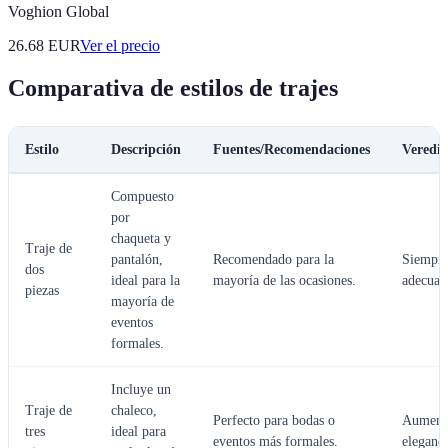
Voghion Global
26.68
EUR
Ver el precio
Comparativa de estilos de trajes
Estilo
Descripción
Fuentes/Recomendaciones
Veredic
Compuesto
por
chaqueta y
Traje de
pantalón,
Recomendado para la
Siempr
dos
ideal para la
mayoría de las ocasiones.
adecuad
piezas
mayoría de
eventos
formales.
Incluye un
Traje de
chaleco,
Perfecto para bodas o
Aumenta
tres
ideal para
eventos más formales.
eleganci