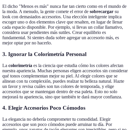
El dicho "Menos es más" nunca fue tan cierto como en el mundo de
la moda. A menudo, la gente comete el error de
sobrecargar
su
look con demasiados accesorios. Una elección inteligente implica
escoger uno o dos elementos clave que resalten, en lugar de llenar
cada espacio disponible. Por ejemplo, si llevas un collar llamativo,
considera usar pendientes más sutiles. Crear equilibrio es
fundamental. Si sientes duda sobre agregar un accesorio más, es
mejor optar por no hacerlo.
3. Ignorar la Colorimetría Personal
La
colorimetría
es la ciencia que estudia cómo los colores afectan
nuestra apariencia. Muchas personas eligen accesorios sin considerar
qué tonos complementan mejor su piel. Al elegir colores que se
alinean con tu complexión, puedes realzar tu belleza natural. Hazte
un favor y revisa cuáles son tus colores de temporada, y elige
accesorios que se mantengan dentro de esa paleta. Esto no solo
mejorará tu apariencia, sino que también te dará mayor confianza.
4. Elegir Accesorios Poco Cómodos
La elegancia no debería comprometer tu comodidad. Elegir
accesorios que son poco cómodos puede arruinar tu día. Por
ejemplo, unos zapatos de tacón elegantes son irresistibles, pero si no