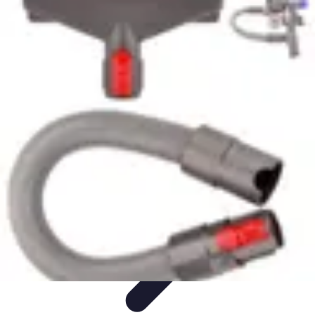
Estilo Elegante
Moda Profesional
Consejos de Estilo
Accesorios y
Ropa
Accesorios
Moda de Invierno
Estilo Elegante