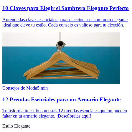
10 Claves para Elegir el Sombrero Elegante Perfecto
Aprende las claves esenciales para seleccionar el sombrero elegante
ideal que eleve tu estilo. Cada consejo es valioso para tu elección.
Consejos de Moda
5
min
12 Prendas Esenciales para un Armario Elegante
Transforma tu estilo con estas 12 prendas esenciales que no pueden
faltar en tu armario elegante. ¡Descúbrelas aquí!
Estilo Elegante