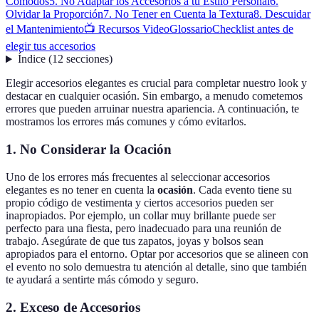
Cómodos
5. No Adaptar los Accesorios a tu Estilo Personal
6.
Olvidar la Proporción
7. No Tener en Cuenta la Textura
8. Descuidar
el Mantenimiento
📺 Recursos Video
Glossario
Checklist antes de
elegir tus accesorios
Índice
(
12
secciones
)
Elegir accesorios elegantes es crucial para completar nuestro look y
destacar en cualquier ocasión. Sin embargo, a menudo cometemos
errores que pueden arruinar nuestra apariencia. A continuación, te
mostramos los errores más comunes y cómo evitarlos.
1. No Considerar la Ocación
Uno de los errores más frecuentes al seleccionar accesorios
elegantes es no tener en cuenta la
ocasión
. Cada evento tiene su
propio código de vestimenta y ciertos accesorios pueden ser
inapropiados. Por ejemplo, un collar muy brillante puede ser
perfecto para una fiesta, pero inadecuado para una reunión de
trabajo. Asegúrate de que tus zapatos, joyas y bolsos sean
apropiados para el entorno. Optar por accesorios que se alineen con
el evento no solo demuestra tu atención al detalle, sino que también
te ayudará a sentirte más cómodo y seguro.
2. Exceso de Accesorios