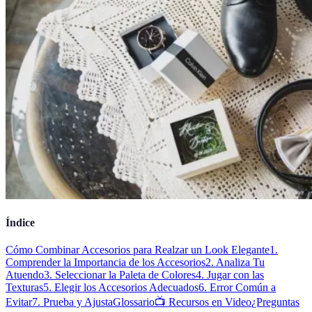
Índice
Cómo Combinar Accesorios para Realzar un Look Elegante
1.
Comprender la Importancia de los Accesorios
2. Analiza Tu
Atuendo
3. Seleccionar la Paleta de Colores
4. Jugar con las
Texturas
5. Elegir los Accesorios Adecuados
6. Error Común a
Evitar
7. Prueba y Ajusta
Glossario
📺 Recursos en Video
¿Preguntas