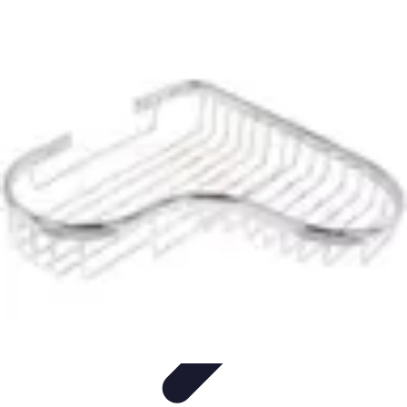
Estilo Elegante
Moda Profesional
Consejos de Estilo
Accesorios y
Ropa
Accesorios
Moda de Invierno
Estilo Elegante