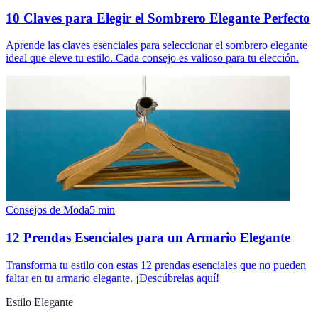
10 Claves para Elegir el Sombrero Elegante Perfecto
Aprende las claves esenciales para seleccionar el sombrero elegante
ideal que eleve tu estilo. Cada consejo es valioso para tu elección.
Consejos de Moda
5
min
12 Prendas Esenciales para un Armario Elegante
Transforma tu estilo con estas 12 prendas esenciales que no pueden
faltar en tu armario elegante. ¡Descúbrelas aquí!
Estilo Elegante