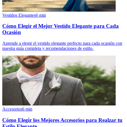
Vestidos Elegantes
6
min
Cómo Elegir el Mejor Vestido Elegante para Cada
Ocasión
Aprende a elegir el vestido elegante perfecto para cada ocasión con
nuestra guía completa y recomendaciones de estilo.
Accesorios
6
min
Cómo Elegir los Mejores Accesorios para Realzar tu
Estilo Elegante