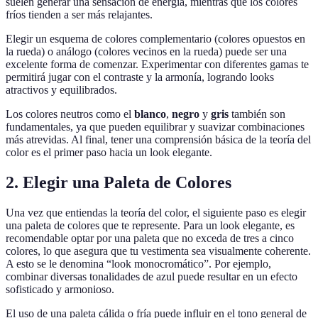
suelen generar una sensación de energía, mientras que los colores
fríos tienden a ser más relajantes.
Elegir un esquema de colores complementario (colores opuestos en
la rueda) o análogo (colores vecinos en la rueda) puede ser una
excelente forma de comenzar. Experimentar con diferentes gamas te
permitirá jugar con el contraste y la armonía, logrando looks
atractivos y equilibrados.
Los colores neutros como el
blanco
,
negro
y
gris
también son
fundamentales, ya que pueden equilibrar y suavizar combinaciones
más atrevidas. Al final, tener una comprensión básica de la teoría del
color es el primer paso hacia un look elegante.
2. Elegir una Paleta de Colores
Una vez que entiendas la teoría del color, el siguiente paso es elegir
una paleta de colores que te represente. Para un look elegante, es
recomendable optar por una paleta que no exceda de tres a cinco
colores, lo que asegura que tu vestimenta sea visualmente coherente.
A esto se le denomina “look monocromático”. Por ejemplo,
combinar diversas tonalidades de azul puede resultar en un efecto
sofisticado y armonioso.
El uso de una paleta cálida o fría puede influir en el tono general de