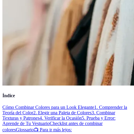
Índice
Cómo Combinar Colores para un Look Elegante
1. Comprender la
Teoría del Color
2. Elegir una Paleta de Colores
3. Combinar
Texturas y Patrones
4. Verificar la Ocasión
5. Prueba y Error:
Aprende de Tu Vestuario
Checklist antes de combinar
colores
Glossario
📺 Para ir más lejos: