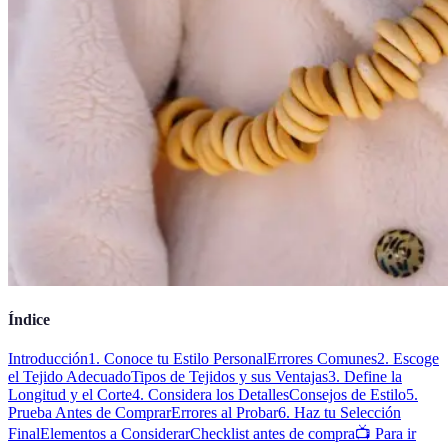
Índice
Introducción
1. Conoce tu Estilo Personal
Errores Comunes
2. Escoge
el Tejido Adecuado
Tipos de Tejidos y sus Ventajas
3. Define la
Longitud y el Corte
4. Considera los Detalles
Consejos de Estilo
5.
Prueba Antes de Comprar
Errores al Probar
6. Haz tu Selección
Final
Elementos a Considerar
Checklist antes de compra
📺 Para ir