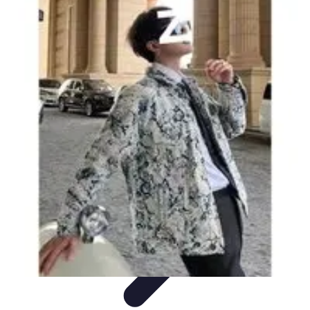
Estilo Elegante
Moda Profesional
Consejos de Estilo
Accesorios y
Ropa
Accesorios
Moda de Invierno
Estilo Elegante