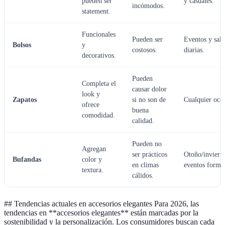
pueden ser
y casuales.
incómodos.
statement.
Funcionales
Pueden ser
Eventos y sali
Bolsos
y
costosos.
diarias.
decorativos.
Pueden
Completa el
causar dolor
look y
Zapatos
si no son de
Cualquier ocas
ofrece
buena
comodidad.
calidad.
Pueden no
Agregan
ser prácticos
Otoño/inviern
Bufandas
color y
en climas
eventos formal
textura.
cálidos.
## Tendencias actuales en accesorios elegantes Para 2026, las
tendencias en **accesorios elegantes** están marcadas por la
sostenibilidad y la personalización. Los consumidores buscan cada