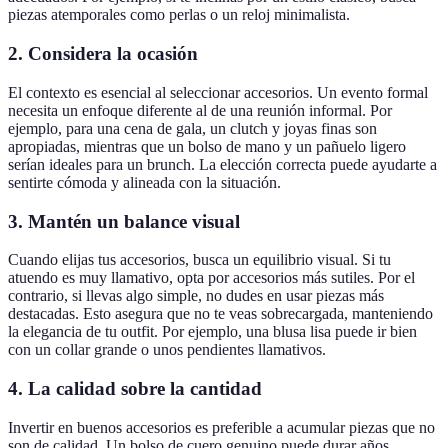
piezas atemporales como perlas o un reloj minimalista.
2. Considera la ocasión
El contexto es esencial al seleccionar accesorios. Un evento formal
necesita un enfoque diferente al de una reunión informal. Por
ejemplo, para una cena de gala, un clutch y joyas finas son
apropiadas, mientras que un bolso de mano y un pañuelo ligero
serían ideales para un brunch. La elección correcta puede ayudarte a
sentirte cómoda y alineada con la situación.
3. Mantén un balance visual
Cuando elijas tus accesorios, busca un equilibrio visual. Si tu
atuendo es muy llamativo, opta por accesorios más sutiles. Por el
contrario, si llevas algo simple, no dudes en usar piezas más
destacadas. Esto asegura que no te veas sobrecargada, manteniendo
la elegancia de tu outfit. Por ejemplo, una blusa lisa puede ir bien
con un collar grande o unos pendientes llamativos.
4. La calidad sobre la cantidad
Invertir en buenos accesorios es preferible a acumular piezas que no
son de calidad. Un bolso de cuero genuino puede durar años,