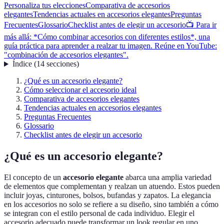
Personaliza tus elecciones
Comparativa de accesorios
elegantes
Tendencias actuales en accesorios elegantes
Preguntas
Frecuentes
Glossario
Checklist antes de elegir un accesorio
📺 Para ir
más allá: *Cómo combinar accesorios con diferentes estilos*, una
guía práctica para aprender a realzar tu imagen. Reúne en YouTube:
"combinación de accesorios elegantes".
Índice
(
14
secciones
)
¿Qué es un accesorio elegante?
Cómo seleccionar el accesorio ideal
Comparativa de accesorios elegantes
Tendencias actuales en accesorios elegantes
Preguntas Frecuentes
Glossario
Checklist antes de elegir un accesorio
¿Qué es un accesorio elegante?
El concepto de un
accesorio elegante
abarca una amplia variedad
de elementos que complementan y realzan un atuendo. Estos pueden
incluir joyas, cinturones, bolsos, bufandas y zapatos. La elegancia
en los accesorios no solo se refiere a su diseño, sino también a cómo
se integran con el estilo personal de cada individuo. Elegir el
accesorio adecuado puede transformar un look regular en uno