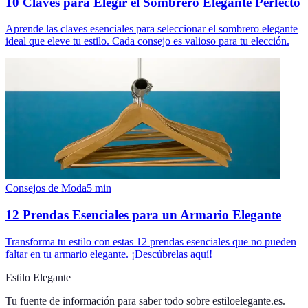
10 Claves para Elegir el Sombrero Elegante Perfecto
Aprende las claves esenciales para seleccionar el sombrero elegante
ideal que eleve tu estilo. Cada consejo es valioso para tu elección.
Consejos de Moda
5
min
12 Prendas Esenciales para un Armario Elegante
Transforma tu estilo con estas 12 prendas esenciales que no pueden
faltar en tu armario elegante. ¡Descúbrelas aquí!
Estilo Elegante
Tu fuente de información para saber todo sobre
estiloelegante.es
.