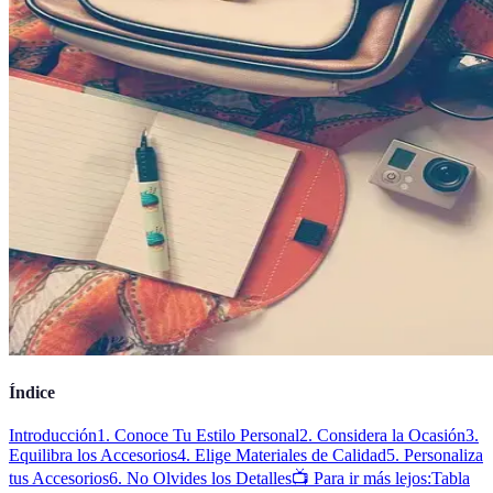
Índice
Introducción
1. Conoce Tu Estilo Personal
2. Considera la Ocasión
3.
Equilibra los Accesorios
4. Elige Materiales de Calidad
5. Personaliza
tus Accesorios
6. No Olvides los Detalles
📺 Para ir más lejos:
Tabla