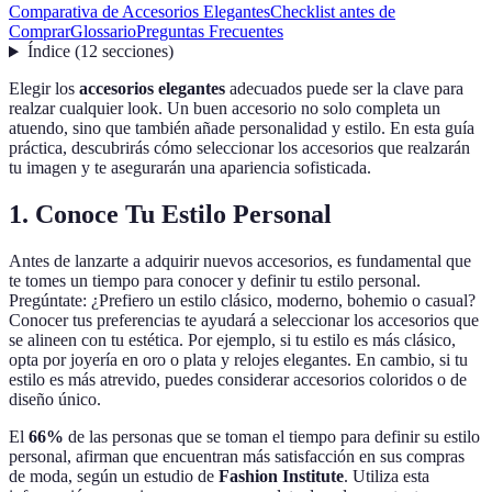
Comparativa de Accesorios Elegantes
Checklist antes de
Comprar
Glossario
Preguntas Frecuentes
Índice
(
12
secciones
)
Elegir los
accesorios elegantes
adecuados puede ser la clave para
realzar cualquier look. Un buen accesorio no solo completa un
atuendo, sino que también añade personalidad y estilo. En esta guía
práctica, descubrirás cómo seleccionar los accesorios que realzarán
tu imagen y te asegurarán una apariencia sofisticada.
1. Conoce Tu Estilo Personal
Antes de lanzarte a adquirir nuevos accesorios, es fundamental que
te tomes un tiempo para conocer y definir tu estilo personal.
Pregúntate: ¿Prefiero un estilo clásico, moderno, bohemio o casual?
Conocer tus preferencias te ayudará a seleccionar los accesorios que
se alineen con tu estética. Por ejemplo, si tu estilo es más clásico,
opta por joyería en oro o plata y relojes elegantes. En cambio, si tu
estilo es más atrevido, puedes considerar accesorios coloridos o de
diseño único.
El
66%
de las personas que se toman el tiempo para definir su estilo
personal, afirman que encuentran más satisfacción en sus compras
de moda, según un estudio de
Fashion Institute
. Utiliza esta