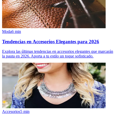
Moda
6
min
Tendencias en Accesorios Elegantes para 2026
Explora las últimas tendencias en accesorios elegantes que marcarán
la pauta en 2026. Aporta a tu estilo un toque sofisticado.
Accesorios
5
min