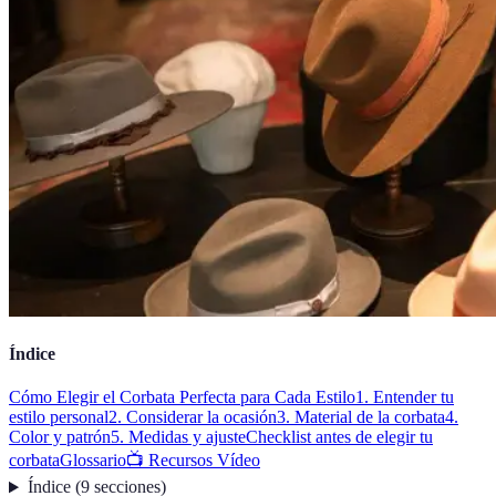
Índice
Cómo Elegir el Corbata Perfecta para Cada Estilo
1. Entender tu
estilo personal
2. Considerar la ocasión
3. Material de la corbata
4.
Color y patrón
5. Medidas y ajuste
Checklist antes de elegir tu
corbata
Glossario
📺 Recursos Vídeo
Índice
(
9
secciones
)