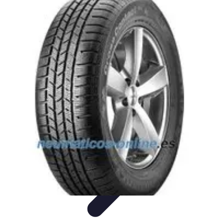
Estilo Elegante
Moda Profesional
Consejos de Estilo
Accesorios y
Ropa
Accesorios
Moda de Invierno
Estilo Elegante