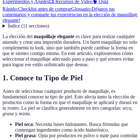
Expérimentos y Ajustes
📺 Recursos de Video
🧠 Quiz
Rápido:
Checklist antes de comprar
Glossario
¡Déjanos tus
comentarios y comparte tus experiencias en la elección de maquillaje
elegante!
Índice
(
11
secciones
)
La elección del
maquillaje elegante
es clave para realzar cualquier
atuendo y crear una impresión duradera. Un buen maquillaje no solo
complementa tu look, sino que también puede cambiar la forma en
que te sientes contigo misma. En este artículo, exploraremos cómo
seleccionar el maquillaje adecuado paso a paso y qué errores evitar
para lograr ese estilo sofisticado que deseas.
1. Conoce tu Tipo de Piel
Antes de seleccionar cualquier producto de maquillaje, es
fundamental conocer tu tipo de piel. Esto afecta tanto la elección de
productos como la forma en que el maquillaje se aplicará y durará en
tu rostro. La piel se clasifica generalmente en tres categorías:
seca,
grasa
y
mixta
.
Piel seca
: Necesita bases hidratantes. Busca fórmulas que
contengan ingredientes como ácido hialurónico.
Piel grasa
: Opta por productos en polvo o mate para controlar