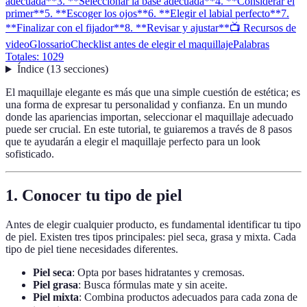
adecuada**
3. **Seleccionar la base adecuada**
4. **Considerar el
primer**
5. **Escoger los ojos**
6. **Elegir el labial perfecto**
7.
**Finalizar con el fijador**
8. **Revisar y ajustar**
📺 Recursos de
video
Glossario
Checklist antes de elegir el maquillaje
Palabras
Totales: 1029
Índice
(
13
secciones
)
El maquillaje elegante es más que una simple cuestión de estética; es
una forma de expresar tu personalidad y confianza. En un mundo
donde las apariencias importan, seleccionar el maquillaje adecuado
puede ser crucial. En este tutorial, te guiaremos a través de 8 pasos
que te ayudarán a elegir el maquillaje perfecto para un look
sofisticado.
1.
Conocer tu tipo de piel
Antes de elegir cualquier producto, es fundamental identificar tu tipo
de piel. Existen tres tipos principales: piel seca, grasa y mixta. Cada
tipo de piel tiene necesidades diferentes.
Piel seca
: Opta por bases hidratantes y cremosas.
Piel grasa
: Busca fórmulas mate y sin aceite.
Piel mixta
: Combina productos adecuados para cada zona de