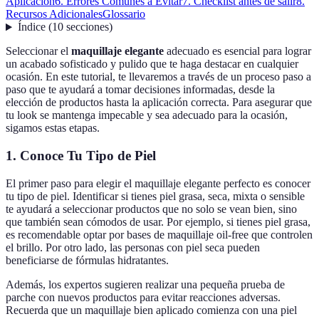
Aplicación
6. Errores Comunes a Evitar
7. Checklist antes de salir
8.
Recursos Adicionales
Glossario
Índice
(
10
secciones
)
Seleccionar el
maquillaje elegante
adecuado es esencial para lograr
un acabado sofisticado y pulido que te haga destacar en cualquier
ocasión. En este tutorial, te llevaremos a través de un proceso paso a
paso que te ayudará a tomar decisiones informadas, desde la
elección de productos hasta la aplicación correcta. Para asegurar que
tu look se mantenga impecable y sea adecuado para la ocasión,
sigamos estas etapas.
1. Conoce Tu Tipo de Piel
El primer paso para elegir el maquillaje elegante perfecto es conocer
tu tipo de piel. Identificar si tienes piel grasa, seca, mixta o sensible
te ayudará a seleccionar productos que no solo se vean bien, sino
que también sean cómodos de usar. Por ejemplo, si tienes piel grasa,
es recomendable optar por bases de maquillaje oil-free que controlen
el brillo. Por otro lado, las personas con piel seca pueden
beneficiarse de fórmulas hidratantes.
Además, los expertos sugieren realizar una pequeña prueba de
parche con nuevos productos para evitar reacciones adversas.
Recuerda que un maquillaje bien aplicado comienza con una piel