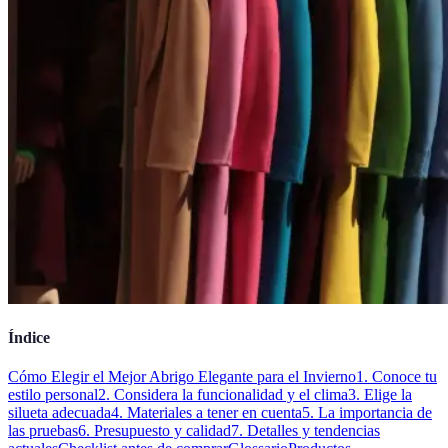
Índice
Cómo Elegir el Mejor Abrigo Elegante para el Invierno
1. Conoce tu
estilo personal
2. Considera la funcionalidad y el clima
3. Elige la
silueta adecuada
4. Materiales a tener en cuenta
5. La importancia de
las pruebas
6. Presupuesto y calidad
7. Detalles y tendencias