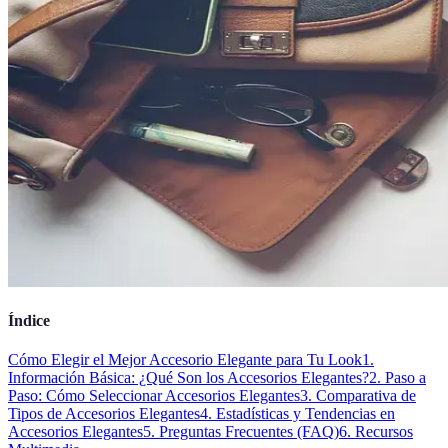
Índice
Cómo Elegir el Mejor Accesorio Elegante para Tu Look
1.
Información Básica: ¿Qué Son los Accesorios Elegantes?
2. Paso a
Paso: Cómo Seleccionar Accesorios Elegantes
3. Comparativa de
Tipos de Accesorios Elegantes
4. Estadísticas y Tendencias en
Accesorios Elegantes
5. Preguntas Frecuentes (FAQ)
6. Recursos