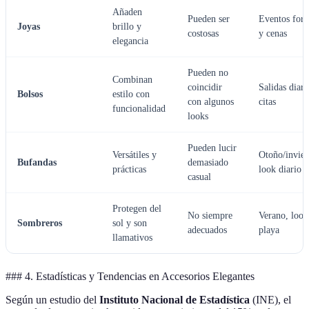
Añaden
Pueden ser
Eventos for
Joyas
brillo y
costosas
y cenas
elegancia
Pueden no
Combinan
coincidir
Salidas diari
Bolsos
estilo con
con algunos
citas
funcionalidad
looks
Pueden lucir
Versátiles y
Otoño/invier
Bufandas
demasiado
prácticas
look diario
casual
Protegen del
No siempre
Verano, look
Sombreros
sol y son
adecuados
playa
llamativos
### 4. Estadísticas y Tendencias en Accesorios Elegantes
Según un estudio del
Instituto Nacional de Estadística
(INE), el