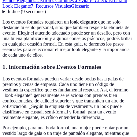
Estilos Elegantes
5. Errores Comunes a Evitar
6. Checklist para tu
Look Elegante
7. Recursos Visuales
Glossario
Índice
(
9
secciones
)
Los eventos formales requieren un
look elegante
que no solo
destaque tu estilo personal, sino que también respete la etiqueta del
evento. Elegir el atuendo adecuado puede ser un desafío, pero con
una buena planificación y algunos consejos prácticos, podrás brillar
en cualquier ocasión formal. En esta guía, te daremos los pasos
esenciales para seleccionar el mejor look elegante y la importancia
de cada uno de ellos.
1. Información sobre Eventos Formales
Los eventos formales pueden variar desde bodas hasta galas de
premios y cenas de empresa. Cada uno tiene un código de
vestimenta específico que es fundamental respetar. Así, el término
"look elegante" generalmente se relaciona con prendas bien
confeccionadas, de calidad superior y que transmiten un aire de
sofisticación. _Según la etiqueta de vestimenta, un look puede
clasificarse en casual, semi-formal y formal; para un evento
realmente elegante, es crítico entender la diferencia._
Por ejemplo, para una boda formal, una mujer puede optar por un
vestido largo de gala o un traje de pantalón elegante, mientras que