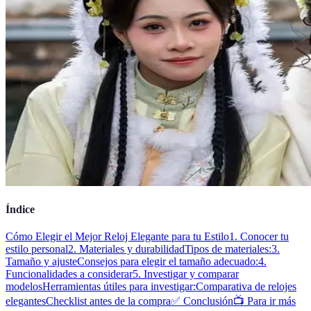
Índice
Cómo Elegir el Mejor Reloj Elegante para tu Estilo
1. Conocer tu
estilo personal
2. Materiales y durabilidad
Tipos de materiales:
3.
Tamaño y ajuste
Consejos para elegir el tamaño adecuado:
4.
Funcionalidades a considerar
5. Investigar y comparar
modelos
Herramientas útiles para investigar:
Comparativa de relojes
elegantes
Checklist antes de la compra
✅ Conclusión
📺 Para ir más