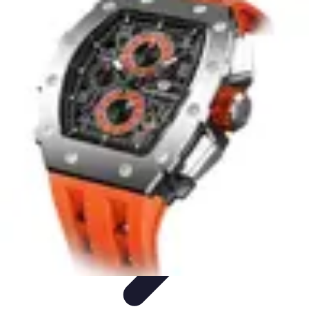
Estilo Elegante
Moda Profesional
Consejos de Estilo
Accesorios y
Ropa
Accesorios
Moda de Invierno
Estilo Elegante