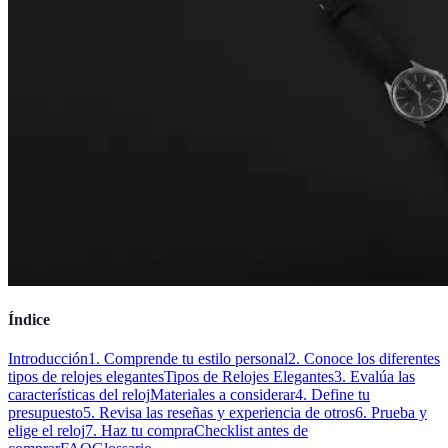
Índice
Introducción
1. Comprende tu estilo personal
2. Conoce los diferentes
tipos de relojes elegantes
Tipos de Relojes Elegantes
3. Evalúa las
características del reloj
Materiales a considerar
4. Define tu
presupuesto
5. Revisa las reseñas y experiencia de otros
6. Prueba y
elige el reloj
7. Haz tu compra
Checklist antes de