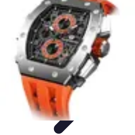
Estilo Elegante
Moda Profesional
Consejos de Estilo
Accesorios y
Ropa
Accesorios
Moda de Invierno
Estilo Elegante