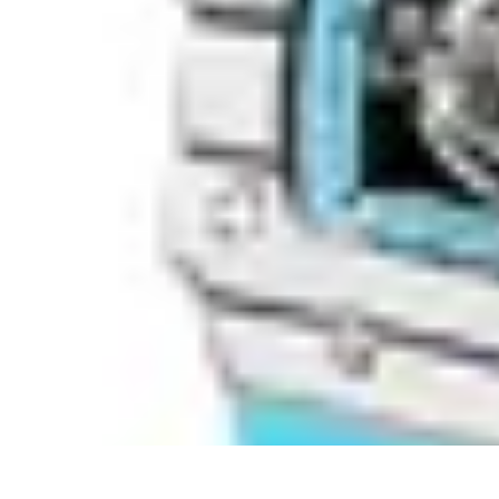
Estilo Elegante
Moda Profesional
Consejos de Estilo
Accesorios y Ropa
Accesorios
Mo
Estilo Elegante