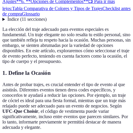
Ajustes**
6. **Opciones de Complementos**
📺 Para ir más
lejos:
Tabla Comparativa de Colores y Tipos de Trajes
Checklist antes
de compra
Glossario
Índice
(
11
secciones
)
La elección del traje adecuado para eventos especiales es
fundamental. Un traje elegante no solo resalta tu estilo personal, sino
que también refleja tu respeto hacia la ocasión. Muchas personas, sin
embargo, se sienten abrumadas por la variedad de opciones
disponibles. En este artículo, exploraremos cómo seleccionar el traje
de evento perfecto, teniendo en cuenta factores como la ocasión, el
tipo de cuerpo y el presupuesto.
1.
Define la Ocasión
Antes de probar trajes, es crucial entender el tipo de evento al que
asistirás. Diferentes eventos tienen dress codes específicos, y
conocerlos te ayudará a reducir las opciones. Por ejemplo, un traje
de cóctel es ideal para una fiesta formal, mientras que un traje más
relajado puede ser adecuado para un evento de negocios. Según
UFC-Que Choisir
, el código de vestimenta puede variar
significativamente, incluso entre eventos que parecen similares. Por
lo tanto, informarte previamente te permitirá destacar de manera
adecuada y elegante.