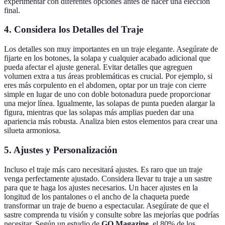
experimentar con diferentes opciones antes de hacer una elección
final.
4. Considera los Detalles del Traje
Los detalles son muy importantes en un traje elegante. Asegúrate de
fijarte en los botones, la solapa y cualquier acabado adicional que
pueda afectar el ajuste general. Evitar detalles que agreguen
volumen extra a tus áreas problemáticas es crucial. Por ejemplo, si
eres más corpulento en el abdomen, optar por un traje con cierre
simple en lugar de uno con doble botonadura puede proporcionar
una mejor línea. Igualmente, las solapas de punta pueden alargar la
figura, mientras que las solapas más amplias pueden dar una
apariencia más robusta. Analiza bien estos elementos para crear una
silueta armoniosa.
5. Ajustes y Personalización
Incluso el traje más caro necesitará ajustes. Es raro que un traje
venga perfectamente ajustado. Considera llevar tu traje a un sastre
para que te haga los ajustes necesarios. Un hacer ajustes en la
longitud de los pantalones o el ancho de la chaqueta puede
transformar un traje de bueno a espectacular. Asegúrate de que el
sastre comprenda tu visión y consulte sobre las mejorías que podrías
necesitar. Según un estudio de
GQ Magazine
, el 80% de los