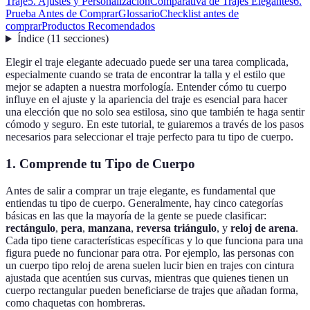
Traje
5. Ajustes y Personalización
Comparativa de Trajes Elegantes
6.
Prueba Antes de Comprar
Glossario
Checklist antes de
comprar
Productos Recomendados
Índice
(
11
secciones
)
Elegir el traje elegante adecuado puede ser una tarea complicada,
especialmente cuando se trata de encontrar la talla y el estilo que
mejor se adapten a nuestra morfología. Entender cómo tu cuerpo
influye en el ajuste y la apariencia del traje es esencial para hacer
una elección que no solo sea estilosa, sino que también te haga sentir
cómodo y seguro. En este tutorial, te guiaremos a través de los pasos
necesarios para seleccionar el traje perfecto para tu tipo de cuerpo.
1. Comprende tu Tipo de Cuerpo
Antes de salir a comprar un traje elegante, es fundamental que
entiendas tu tipo de cuerpo. Generalmente, hay cinco categorías
básicas en las que la mayoría de la gente se puede clasificar:
rectángulo
,
pera
,
manzana
,
reversa triángulo
, y
reloj de arena
.
Cada tipo tiene características específicas y lo que funciona para una
figura puede no funcionar para otra. Por ejemplo, las personas con
un cuerpo tipo reloj de arena suelen lucir bien en trajes con cintura
ajustada que acentúen sus curvas, mientras que quienes tienen un
cuerpo rectangular pueden beneficiarse de trajes que añadan forma,
como chaquetas con hombreras.