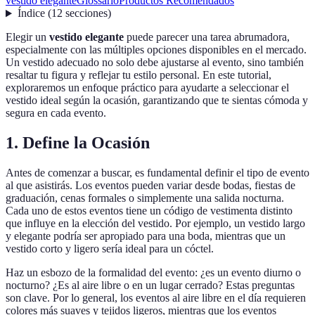
vestido elegante
Glossario
Productos Recomendados
Índice
(
12
secciones
)
Elegir un
vestido elegante
puede parecer una tarea abrumadora,
especialmente con las múltiples opciones disponibles en el mercado.
Un vestido adecuado no solo debe ajustarse al evento, sino también
resaltar tu figura y reflejar tu estilo personal. En este tutorial,
exploraremos un enfoque práctico para ayudarte a seleccionar el
vestido ideal según la ocasión, garantizando que te sientas cómoda y
segura en cada evento.
1. Define la Ocasión
Antes de comenzar a buscar, es fundamental definir el tipo de evento
al que asistirás. Los eventos pueden variar desde bodas, fiestas de
graduación, cenas formales o simplemente una salida nocturna.
Cada uno de estos eventos tiene un código de vestimenta distinto
que influye en la elección del vestido. Por ejemplo, un vestido largo
y elegante podría ser apropiado para una boda, mientras que un
vestido corto y ligero sería ideal para un cóctel.
Haz un esbozo de la formalidad del evento: ¿es un evento diurno o
nocturno? ¿Es al aire libre o en un lugar cerrado? Estas preguntas
son clave. Por lo general, los eventos al aire libre en el día requieren
colores más suaves y tejidos ligeros, mientras que los eventos