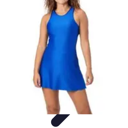
Estilo Elegante
Moda Profesional
Consejos de Estilo
Accesorios y
Ropa
Accesorios
Moda de Invierno
Estilo Elegante