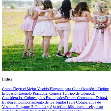
Índice
Cómo Elegir el Mejor Vestido Elegante para Cada Ocasión
1. Define
la Ocasión
Ejemplo Práctico
2. Conoce Tu Tipo de Cuerpo
3.
Considera los Colores y los Estampados
Errores Comunes a Evitar
4.
Evalúa el Comportamiento de los Tejidos
Tabla Comparativa de
Vestidos Elegantes
5. Prueba y Ajuste
Checklist antes de elegir un