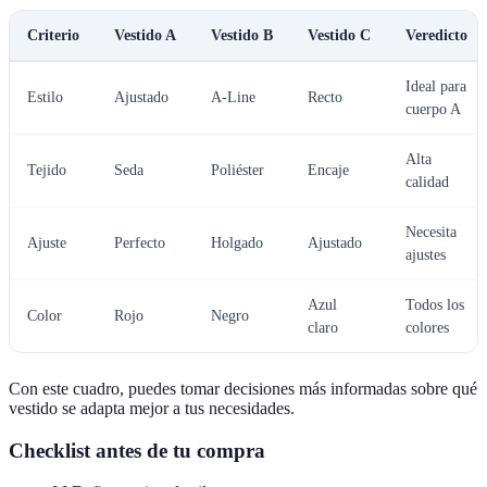
Criterio
Vestido A
Vestido B
Vestido C
Veredicto
Ideal para
Estilo
Ajustado
A-Line
Recto
cuerpo A
Alta
Tejido
Seda
Poliéster
Encaje
calidad
Necesita
Ajuste
Perfecto
Holgado
Ajustado
ajustes
Azul
Todos los
Color
Rojo
Negro
claro
colores
Con este cuadro, puedes tomar decisiones más informadas sobre qué
vestido se adapta mejor a tus necesidades.
Checklist antes de tu compra