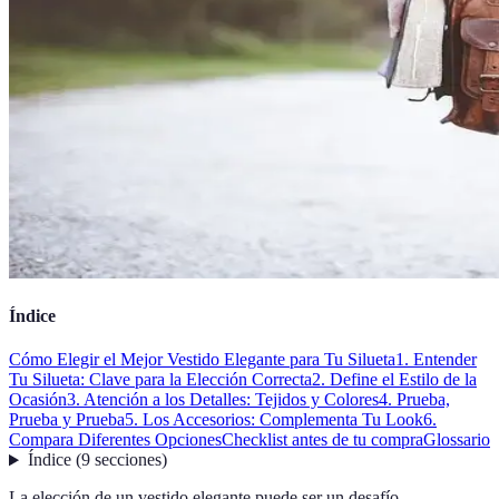
Índice
Cómo Elegir el Mejor Vestido Elegante para Tu Silueta
1. Entender
Tu Silueta: Clave para la Elección Correcta
2. Define el Estilo de la
Ocasión
3. Atención a los Detalles: Tejidos y Colores
4. Prueba,
Prueba y Prueba
5. Los Accesorios: Complementa Tu Look
6.
Compara Diferentes Opciones
Checklist antes de tu compra
Glossario
Índice
(
9
secciones
)
La elección de un vestido elegante puede ser un desafío,