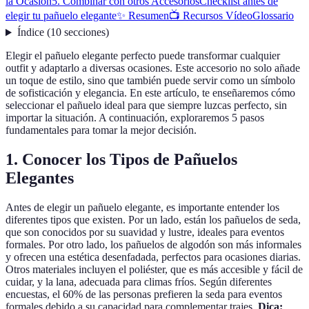
la Ocasión
5. Combinar con otros Accesorios
Checklist antes de
elegir tu pañuelo elegante
✨ Resumen
📺 Recursos Vídeo
Glossario
Índice
(
10
secciones
)
Elegir el pañuelo elegante perfecto puede transformar cualquier
outfit y adaptarlo a diversas ocasiones. Este accesorio no solo añade
un toque de estilo, sino que también puede servir como un símbolo
de sofisticación y elegancia. En este artículo, te enseñaremos cómo
seleccionar el pañuelo ideal para que siempre luzcas perfecto, sin
importar la situación. A continuación, exploraremos 5 pasos
fundamentales para tomar la mejor decisión.
1. Conocer los Tipos de Pañuelos
Elegantes
Antes de elegir un pañuelo elegante, es importante entender los
diferentes tipos que existen. Por un lado, están los pañuelos de seda,
que son conocidos por su suavidad y lustre, ideales para eventos
formales. Por otro lado, los pañuelos de algodón son más informales
y ofrecen una estética desenfadada, perfectos para ocasiones diarias.
Otros materiales incluyen el poliéster, que es más accesible y fácil de
cuidar, y la lana, adecuada para climas fríos. Según diferentes
encuestas, el 60% de las personas prefieren la seda para eventos
formales debido a su capacidad para complementar trajes.
Dica: