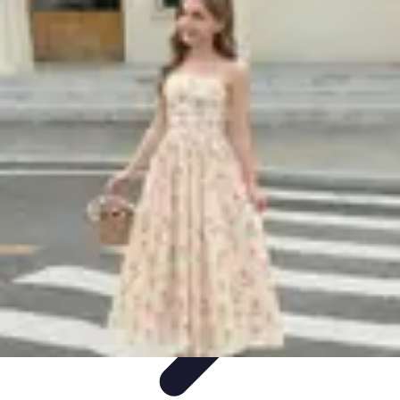
Estilo Elegante
Moda Profesional
Consejos de Estilo
Accesorios y
Ropa
Accesorios
Moda de Invierno
Estilo Elegante