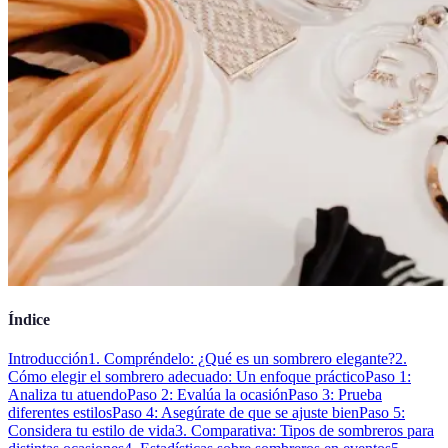
Índice
Introducción
1. Compréndelo: ¿Qué es un sombrero elegante?
2.
Cómo elegir el sombrero adecuado: Un enfoque práctico
Paso 1:
Analiza tu atuendo
Paso 2: Evalúa la ocasión
Paso 3: Prueba
diferentes estilos
Paso 4: Asegúrate de que se ajuste bien
Paso 5:
Considera tu estilo de vida
3. Comparativa: Tipos de sombreros para