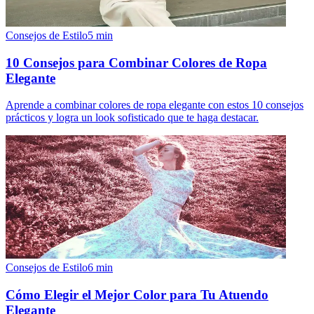
Consejos de Estilo
5
min
10 Consejos para Combinar Colores de Ropa
Elegante
Aprende a combinar colores de ropa elegante con estos 10 consejos
prácticos y logra un look sofisticado que te haga destacar.
Consejos de Estilo
6
min
Cómo Elegir el Mejor Color para Tu Atuendo
Elegante