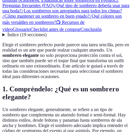
distintas ocasiones
4. Estadísticas sobre sombreros en eventos
5.
Preguntas frecuentes (FAQ)
¿Qué tipo de sombrero debería usar para
una boda?
¿Los sombreros son apropiados para todos los climas?
¿Cómo mantener un sombrero en buen estado?
¿Qué colores son
más versátiles en sombreros?
📺 Recursos de
video
Glossario
Checklist antes de comprar
Conclusión
Índice
(
19
secciones
)
Elegir el sombrero perfecto puede parecer una tarea sencilla, pero en
realidad es un arte que puede realzar cualquier atuendo. Un
sombrero elegante
no solo proporciona protección contra el sol,
sino que también puede ser el toque final que transforma un outfit
ordinario en uno extraordinario. Este artículo te guiará a través de
todas las consideraciones necesarias para seleccionar el sombrero
ideal para diferentes ocasiones.
1. Compréndelo: ¿Qué es un sombrero
elegante?
Un sombrero elegante, generalmente, se refiere a un tipo de
sombrero que complementa un atuendo formal o semi-formal. Hay
distintos estilos, desde fedoras y panamas hasta sombreros de ala
ancha y bombines. Elegir el sombrero adecuado implica entender el
código de vestimenta del evento al que asistirás. Por ejemplo, un