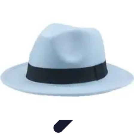
Estilo Elegante
Moda Profesional
Consejos de Estilo
Accesorios y
Ropa
Accesorios
Moda de Invierno
Estilo Elegante