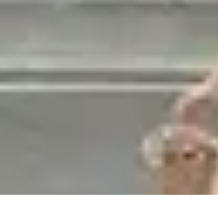
Estilo Elegante
Moda Profesional
Consejos de Estilo
Accesorios y Ropa
Accesorios
Mo
Estilo Elegante