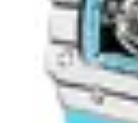
Estilo Elegante
Moda Profesional
Consejos de Estilo
Accesorios y Ropa
Accesorios
Mo
Estilo Elegante