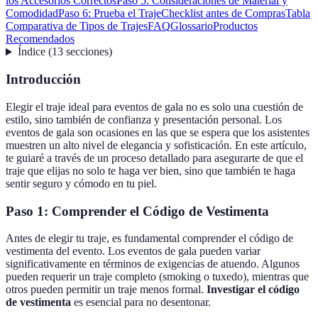
los Accesorios Correctos
Paso 5: Consideraciones de Material y
Comodidad
Paso 6: Prueba el Traje
Checklist antes de Compras
Tabla
Comparativa de Tipos de Trajes
FAQ
Glossario
Productos
Recomendados
Índice
(
13
secciones
)
Introducción
Elegir el traje ideal para eventos de gala no es solo una cuestión de
estilo, sino también de confianza y presentación personal. Los
eventos de gala son ocasiones en las que se espera que los asistentes
muestren un alto nivel de elegancia y sofisticación. En este artículo,
te guiaré a través de un proceso detallado para asegurarte de que el
traje que elijas no solo te haga ver bien, sino que también te haga
sentir seguro y cómodo en tu piel.
Paso 1: Comprender el Código de Vestimenta
Antes de elegir tu traje, es fundamental comprender el código de
vestimenta del evento. Los eventos de gala pueden variar
significativamente en términos de exigencias de atuendo. Algunos
pueden requerir un traje completo (smoking o tuxedo), mientras que
otros pueden permitir un traje menos formal.
Investigar el código
de vestimenta
es esencial para no desentonar.