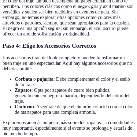
El color del traje también desempeña un papel crucial en cómo te
perciben. Los colores clásicos como el negro, gris y azul marino son
versátiles y suelen ser bien recibidos en eventos de gala. Sin
embargo, no temas explorar otras opciones como colores más
atrevidos o patrones, siempre que sean apropiados para la ocasión.
El negro es una opción segura; sin embargo, el azul oscuro puede
ofrecer un aire de sofisticación y originalidad.
Paso 4: Elige los Accesorios Correctos
Los accesorios tiran del look completo y pueden transformar un
buen traje en uno espectacular. Aquí hay algunos accesorios que no
deberías omitir:
Corbata
o
pajarita
: Debe complementar el color y el estilo
de tu traje.
Zapatos
: Opta por zapatos de cuero bien pulidos,
generalmente en negro o marrón, dependiendo del color del
traje.
Cinturón
: Asegúrate de que el cinturón coincida con el color
de tus zapatos para una completa armonía.
Exploremos además un poco más sobre los zapatos: la comodidad es
muy importante, especialmente si el evento se prolonga y estarás de
pie mucho tiempo.