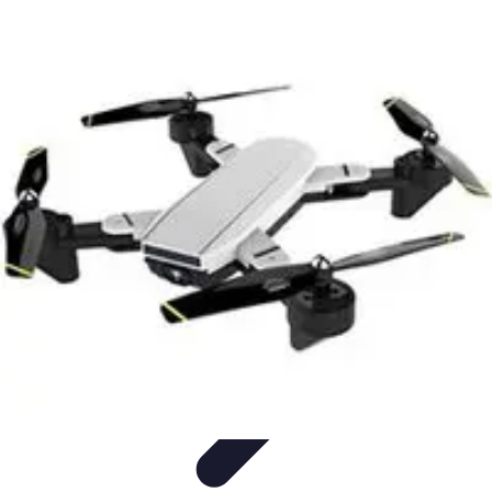
Estilo Elegante
Moda Profesional
Consejos de Estilo
Accesorios y
Ropa
Accesorios
Moda de Invierno
Estilo Elegante