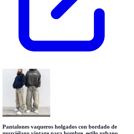
Pantalones vaqueros holgados con bordado de
murciélago vintage para hombre, estilo urbano