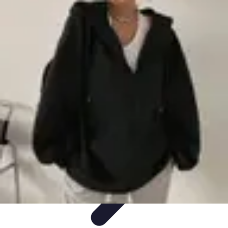
Estilo Elegante
Moda Profesional
Consejos de Estilo
Accesorios y
Ropa
Accesorios
Moda de Invierno
Estilo Elegante