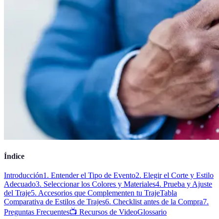
Índice
Introducción
1. Entender el Tipo de Evento
2. Elegir el Corte y Estilo
Adecuado
3. Seleccionar los Colores y Materiales
4. Prueba y Ajuste
del Traje
5. Accesorios que Complementen tu Traje
Tabla
Comparativa de Estilos de Trajes
6. Checklist antes de la Compra
7.
Preguntas Frecuentes
📺 Recursos de Video
Glossario