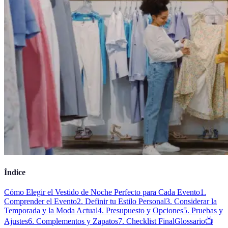
Índice
Cómo Elegir el Vestido de Noche Perfecto para Cada Evento
1.
Comprender el Evento
2. Definir tu Estilo Personal
3. Considerar la
Temporada y la Moda Actual
4. Presupuesto y Opciones
5. Pruebas y
Ajustes
6. Complementos y Zapatos
7. Checklist Final
Glossario
📺