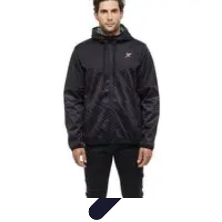
Estilo Elegante
Moda Profesional
Consejos de Estilo
Accesorios y
Ropa
Accesorios
Moda de Invierno
Estilo Elegante