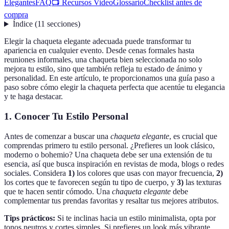
Elegantes
FAQ
📺 Recursos Video
Glossario
Checklist antes de
compra
Índice
(
11
secciones
)
Elegir la chaqueta elegante adecuada puede transformar tu
apariencia en cualquier evento. Desde cenas formales hasta
reuniones informales, una chaqueta bien seleccionada no solo
mejora tu estilo, sino que también refleja tu estado de ánimo y
personalidad. En este artículo, te proporcionamos una guía paso a
paso sobre cómo elegir la chaqueta perfecta que acentúe tu elegancia
y te haga destacar.
1. Conocer Tu Estilo Personal
Antes de comenzar a buscar una
chaqueta elegante
, es crucial que
comprendas primero tu estilo personal. ¿Prefieres un look clásico,
moderno o bohemio? Una chaqueta debe ser una extensión de tu
esencia, así que busca inspiración en revistas de moda, blogs o redes
sociales. Considera
1)
los colores que usas con mayor frecuencia,
2)
los cortes que te favorecen según tu tipo de cuerpo, y
3)
las texturas
que te hacen sentir cómodo. Una
chaqueta elegante
debe
complementar tus prendas favoritas y resaltar tus mejores atributos.
Tips prácticos:
Si te inclinas hacia un estilo minimalista, opta por
tonos neutros y cortes simples. Si prefieres un look más vibrante,