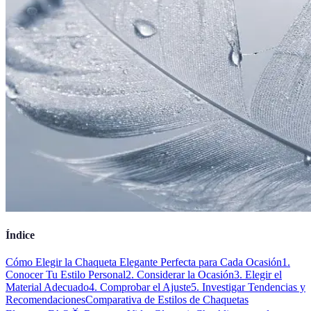
Índice
Cómo Elegir la Chaqueta Elegante Perfecta para Cada Ocasión
1.
Conocer Tu Estilo Personal
2. Considerar la Ocasión
3. Elegir el
Material Adecuado
4. Comprobar el Ajuste
5. Investigar Tendencias y
Recomendaciones
Comparativa de Estilos de Chaquetas