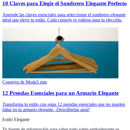
10 Claves para Elegir el Sombrero Elegante Perfecto
Aprende las claves esenciales para seleccionar el sombrero elegante
ideal que eleve tu estilo. Cada consejo es valioso para tu elección.
Consejos de Moda
5
min
12 Prendas Esenciales para un Armario Elegante
Transforma tu estilo con estas 12 prendas esenciales que no pueden
faltar en tu armario elegante. ¡Descúbrelas aquí!
Estilo Elegante
Tu fuente de información para saber todo sobre
estiloelegante.es
.