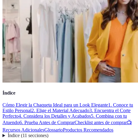
Índice
Cómo Elegir la Chaqueta Ideal para un Look Elegante
1. Conoce tu
Estilo Personal
2. Elige el Material Adecuado
3. Encuentra el Corte
Perfecto
4. Considera los Detalles y Acabados
5. Combina con tu
Atuendo
6. Prueba Antes de Comprar
Checklist antes de comprar
📺
Recursos Adicionales
Glossario
Productos Recomendados
Índice
(
11
secciones
)