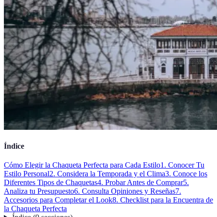
Índice
Cómo Elegir la Chaqueta Perfecta para Cada Estilo
1. Conocer Tu
Estilo Personal
2. Considera la Temporada y el Clima
3. Conoce los
Diferentes Tipos de Chaquetas
4. Probar Antes de Comprar
5.
Analiza tu Presupuesto
6. Consulta Opiniones y Reseñas
7.
Accesorios para Completar el Look
8. Checklist para la Encuentra de
la Chaqueta Perfecta