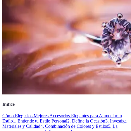
Índice
Cómo Elegir los Mejores Accesorios Elegantes para Aumentar tu
Estilo
1. Entiende tu Estilo Personal
2. Define la Ocasión
3. Investiga
Materiales y Calidad
4. Combinación de Colores y Estilos
5. La