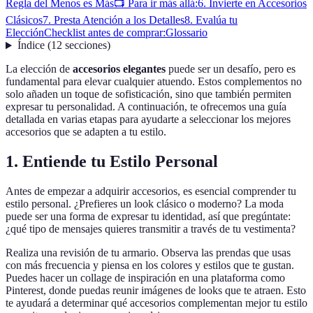
Regla del Menos es Más
📺 Para ir más allá:
6. Invierte en Accesorios
Clásicos
7. Presta Atención a los Detalles
8. Evalúa tu
Elección
Checklist antes de comprar:
Glossario
Índice
(
12
secciones
)
La elección de
accesorios elegantes
puede ser un desafío, pero es
fundamental para elevar cualquier atuendo. Estos complementos no
solo añaden un toque de sofisticación, sino que también permiten
expresar tu personalidad. A continuación, te ofrecemos una guía
detallada en varias etapas para ayudarte a seleccionar los mejores
accesorios que se adapten a tu estilo.
1. Entiende tu Estilo Personal
Antes de empezar a adquirir accesorios, es esencial comprender tu
estilo personal. ¿Prefieres un look clásico o moderno? La moda
puede ser una forma de expresar tu identidad, así que pregúntate:
¿qué tipo de mensajes quieres transmitir a través de tu vestimenta?
Realiza una revisión de tu armario. Observa las prendas que usas
con más frecuencia y piensa en los colores y estilos que te gustan.
Puedes hacer un collage de inspiración en una plataforma como
Pinterest, donde puedas reunir imágenes de looks que te atraen. Esto
te ayudará a determinar qué accesorios complementan mejor tu estilo