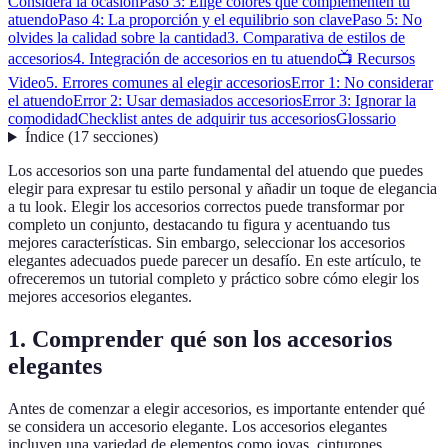
Considera la ocasión
Paso 3: Elige colores que complementen tu
atuendo
Paso 4: La proporción y el equilibrio son clave
Paso 5: No
olvides la calidad sobre la cantidad
3. Comparativa de estilos de
accesorios
4. Integración de accesorios en tu atuendo
📺 Recursos
Video
5. Errores comunes al elegir accesorios
Error 1: No considerar
el atuendo
Error 2: Usar demasiados accesorios
Error 3: Ignorar la
comodidad
Checklist antes de adquirir tus accesorios
Glossario
Índice
(
17
secciones
)
Los accesorios son una parte fundamental del atuendo que puedes
elegir para expresar tu estilo personal y añadir un toque de elegancia
a tu look. Elegir los accesorios correctos puede transformar por
completo un conjunto, destacando tu figura y acentuando tus
mejores características. Sin embargo, seleccionar los accesorios
elegantes adecuados puede parecer un desafío. En este artículo, te
ofreceremos un tutorial completo y práctico sobre cómo elegir los
mejores accesorios elegantes.
1. Comprender qué son los accesorios
elegantes
Antes de comenzar a elegir accesorios, es importante entender qué
se considera un accesorio elegante. Los accesorios elegantes
incluyen una variedad de elementos como joyas, cinturones,