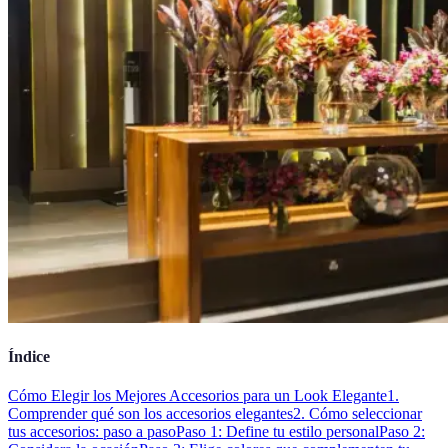
Índice
Cómo Elegir los Mejores Accesorios para un Look Elegante
1.
Comprender qué son los accesorios elegantes
2. Cómo seleccionar
tus accesorios: paso a paso
Paso 1: Define tu estilo personal
Paso 2: