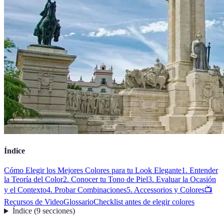
Índice
Cómo Elegir los Mejores Colores para tu Look Elegante
1. Entender
la Teoría del Color
2. Conocer tu Tono de Piel
3. Evaluar la Ocasión
y el Contexto
4. Probar Combinaciones
5. Accessorios y Colores
📺
Recursos de Video
Glossario
Checklist antes de elegir colores
Índice
(
9
secciones
)