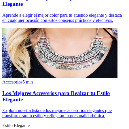
Elegante
Aprende a elegir el mejor color para tu atuendo elegante y destaca
en cualquier ocasión con estos consejos prácticos y efectivos.
Accesorios
5
min
Los Mejores Accesorios para Realzar tu Estilo
Elegante
Explora nuestra lista de los mejores accesorios elegantes que
transformarán tu estilo y reflejarán tu personalidad única.
Estilo Elegante