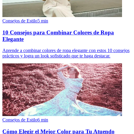
Consejos de Estilo
5
min
10 Consejos para Combinar Colores de Ropa
Elegante
Aprende a combinar colores de ropa elegante con estos 10 consejos
prácticos y logra un look sofisticado que te haga destacar.
Consejos de Estilo
6
min
Cómo Elegir el Mejor Color para Tu Atuendo