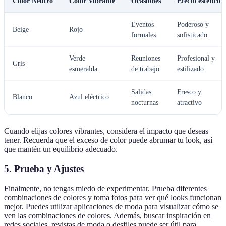
Color Neutro
Color Vibrante
Ocasiones
Efecto estético
Eventos
Poderoso y
Beige
Rojo
formales
sofisticado
Verde
Reuniones
Profesional y
Gris
esmeralda
de trabajo
estilizado
Salidas
Fresco y
Blanco
Azul eléctrico
nocturnas
atractivo
Cuando elijas colores vibrantes, considera el impacto que deseas
tener. Recuerda que el exceso de color puede abrumar tu look, así
que mantén un equilibrio adecuado.
5. Prueba y Ajustes
Finalmente, no tengas miedo de experimentar. Prueba diferentes
combinaciones de colores y toma fotos para ver qué looks funcionan
mejor. Puedes utilizar aplicaciones de moda para visualizar cómo se
ven las combinaciones de colores. Además, buscar inspiración en
redes sociales, revistas de moda o desfiles puede ser útil para