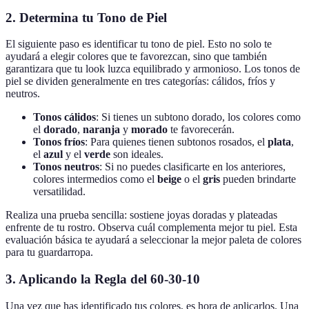
2. Determina tu Tono de Piel
El siguiente paso es identificar tu tono de piel. Esto no solo te
ayudará a elegir colores que te favorezcan, sino que también
garantizara que tu look luzca equilibrado y armonioso. Los tonos de
piel se dividen generalmente en tres categorías: cálidos, fríos y
neutros.
Tonos cálidos
: Si tienes un subtono dorado, los colores como
el
dorado
,
naranja
y
morado
te favorecerán.
Tonos fríos
: Para quienes tienen subtonos rosados, el
plata
,
el
azul
y el
verde
son ideales.
Tonos neutros
: Si no puedes clasificarte en los anteriores,
colores intermedios como el
beige
o el
gris
pueden brindarte
versatilidad.
Realiza una prueba sencilla: sostiene joyas doradas y plateadas
enfrente de tu rostro. Observa cuál complementa mejor tu piel. Esta
evaluación básica te ayudará a seleccionar la mejor paleta de colores
para tu guardarropa.
3. Aplicando la Regla del 60-30-10
Una vez que has identificado tus colores, es hora de aplicarlos. Una