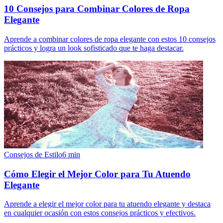
10 Consejos para Combinar Colores de Ropa
Elegante
Aprende a combinar colores de ropa elegante con estos 10 consejos
prácticos y logra un look sofisticado que te haga destacar.
Consejos de Estilo
6
min
Cómo Elegir el Mejor Color para Tu Atuendo
Elegante
Aprende a elegir el mejor color para tu atuendo elegante y destaca
en cualquier ocasión con estos consejos prácticos y efectivos.