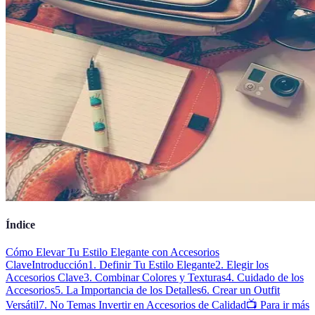
Índice
Cómo Elevar Tu Estilo Elegante con Accesorios
Clave
Introducción
1. Definir Tu Estilo Elegante
2. Elegir los
Accesorios Clave
3. Combinar Colores y Texturas
4. Cuidado de los
Accesorios
5. La Importancia de los Detalles
6. Crear un Outfit
Versátil
7. No Temas Invertir en Accesorios de Calidad
📺 Para ir más