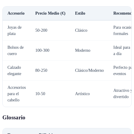
Accesorio
Precio Medio (€)
Estilo
Recomenda
Joyas de
Para ocasio
50-200
Clásico
plata
formales
Bolsos de
Ideal para e
100-300
Moderno
cuero
a día
Calzado
Perfecto pa
80-250
Clásico/Moderno
elegante
eventos
Accesorios
Atractivo y
para el
10-50
Artístico
divertido
cabello
Glossario