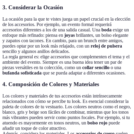
3. Considerar la Ocasión
La ocasión para la que te vistes juega un papel crucial en la elección
de los accesorios. Por ejemplo, un evento formal requerirá
accesorios diferentes a los de una salida casual. Una
boda
exige un
enfoque más refinado: piensa en
joyas
brillantes, un bolso elegante
y zapatos con tacones. En cambio, para un brunch entre amigos,
puedes optar por un look más relajado, con un
reloj de pulsera
sencillo y algunos anillos delicados.
La regla general es: elige accesorios que complementen el tema y el
ambiente del evento. Siempre es una buena idea tener un par de
piezas versátiles en tu colección, como un
collar sencillo
o una
bufanda sofisticada
que se pueda adaptar a diferentes ocasiones.
4. Composición de Colores y Materiales
Los colores y materiales de tus accesorios están intrínsecamente
relacionados con cómo se percibe tu look. Es esencial considerar la
paleta de colores de tu vestuario. Los colores neutros como el negro,
blanco, gris y beige son fáciles de combinar, mientras que los tonos
más vibrantes pueden servir como puntos focales. Por ejemplo, si tu
atuendo es mayormente en tonos neutros, un
bolso rojo
puede
añadir un toque de color atractivo.
Además, considera los materiales. Los
accesorios de cuero
suelen