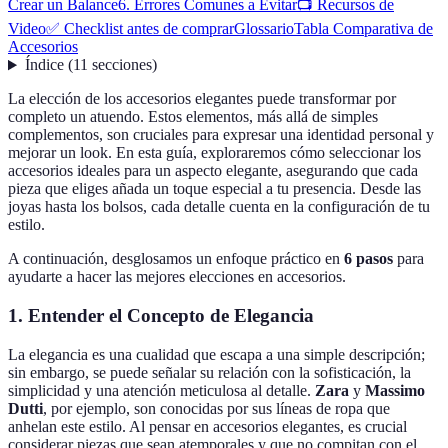
Crear un Balance
6. Errores Comunes a Evitar
📺 Recursos de
Video
✅ Checklist antes de comprar
Glossario
Tabla Comparativa de
Accesorios
Índice
(
11
secciones
)
La elección de los accesorios elegantes puede transformar por
completo un atuendo. Estos elementos, más allá de simples
complementos, son cruciales para expresar una identidad personal y
mejorar un look. En esta guía, exploraremos cómo seleccionar los
accesorios ideales para un aspecto elegante, asegurando que cada
pieza que eliges añada un toque especial a tu presencia. Desde las
joyas hasta los bolsos, cada detalle cuenta en la configuración de tu
estilo.
A continuación, desglosamos un enfoque práctico en
6 pasos
para
ayudarte a hacer las mejores elecciones en accesorios.
1. Entender el Concepto de Elegancia
La elegancia es una cualidad que escapa a una simple descripción;
sin embargo, se puede señalar su relación con la sofisticación, la
simplicidad y una atención meticulosa al detalle.
Zara
y
Massimo
Dutti
, por ejemplo, son conocidas por sus líneas de ropa que
anhelan este estilo. Al pensar en accesorios elegantes, es crucial
considerar piezas que sean atemporales y que no compitan con el