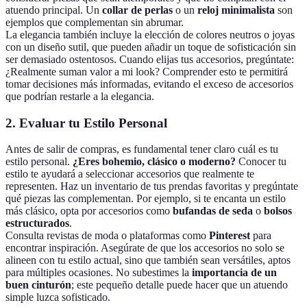
atuendo principal. Un
collar de perlas
o un
reloj minimalista
son
ejemplos que complementan sin abrumar.
La elegancia también incluye la elección de colores neutros o joyas
con un diseño sutil, que pueden añadir un toque de sofisticación sin
ser demasiado ostentosos. Cuando elijas tus accesorios, pregúntate:
¿Realmente suman valor a mi look? Comprender esto te permitirá
tomar decisiones más informadas, evitando el exceso de accesorios
que podrían restarle a la elegancia.
2. Evaluar tu Estilo Personal
Antes de salir de compras, es fundamental tener claro cuál es tu
estilo personal.
¿Eres bohemio, clásico o moderno?
Conocer tu
estilo te ayudará a seleccionar accesorios que realmente te
representen. Haz un inventario de tus prendas favoritas y pregúntate
qué piezas las complementan. Por ejemplo, si te encanta un estilo
más clásico, opta por accesorios como
bufandas de seda
o
bolsos
estructurados
.
Consulta revistas de moda o plataformas como
Pinterest
para
encontrar inspiración. Asegúrate de que los accesorios no solo se
alineen con tu estilo actual, sino que también sean versátiles, aptos
para múltiples ocasiones. No subestimes la
importancia de un
buen cinturón
; este pequeño detalle puede hacer que un atuendo
simple luzca sofisticado.