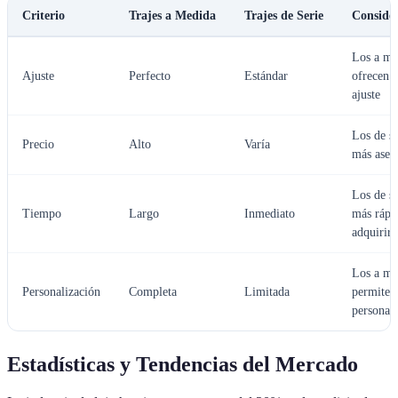
Criterio
Trajes a Medida
Trajes de Serie
Consider
Los a me
Ajuste
Perfecto
Estándar
ofrecen 
ajuste
Los de se
Precio
Alto
Varía
más aseq
Los de se
Tiempo
Largo
Inmediato
más rápi
adquirir
Los a me
Personalización
Completa
Limitada
permiten
personal
Estadísticas y Tendencias del Mercado