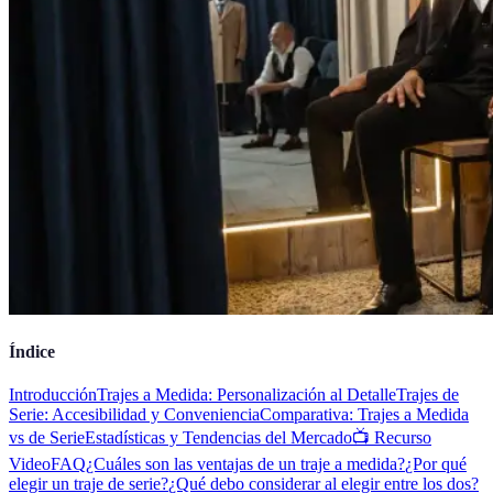
Índice
Introducción
Trajes a Medida: Personalización al Detalle
Trajes de
Serie: Accesibilidad y Conveniencia
Comparativa: Trajes a Medida
vs de Serie
Estadísticas y Tendencias del Mercado
📺 Recurso
Video
FAQ
¿Cuáles son las ventajas de un traje a medida?
¿Por qué
elegir un traje de serie?
¿Qué debo considerar al elegir entre los dos?