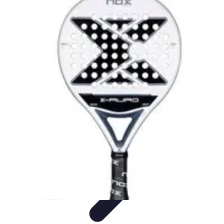
Estilo Elegante
Moda Profesional
Consejos de Estilo
Accesorios y
Ropa
Accesorios
Moda de Invierno
Estilo Elegante