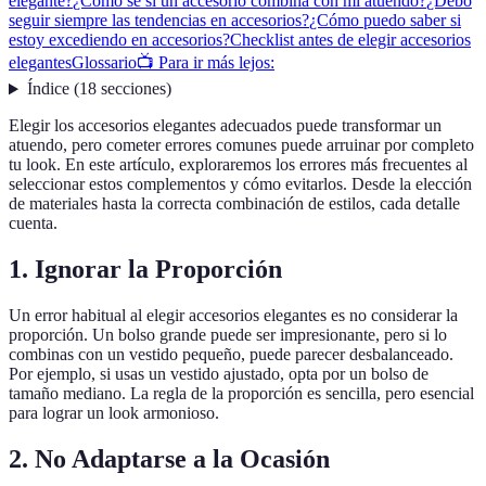
elegante?
¿Cómo sé si un accesorio combina con mi atuendo?
¿Debo
seguir siempre las tendencias en accesorios?
¿Cómo puedo saber si
estoy excediendo en accesorios?
Checklist antes de elegir accesorios
elegantes
Glossario
📺 Para ir más lejos:
Índice
(
18
secciones
)
Elegir los accesorios elegantes adecuados puede transformar un
atuendo, pero cometer errores comunes puede arruinar por completo
tu look. En este artículo, exploraremos los errores más frecuentes al
seleccionar estos complementos y cómo evitarlos. Desde la elección
de materiales hasta la correcta combinación de estilos, cada detalle
cuenta.
1. Ignorar la Proporción
Un error habitual al elegir accesorios elegantes es no considerar la
proporción. Un bolso grande puede ser impresionante, pero si lo
combinas con un vestido pequeño, puede parecer desbalanceado.
Por ejemplo, si usas un vestido ajustado, opta por un bolso de
tamaño mediano. La regla de la proporción es sencilla, pero esencial
para lograr un look armonioso.
2. No Adaptarse a la Ocasión