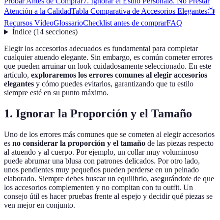
Probar Antes de Comprar
7. Ignorar el Estilo Personal
8. No Prestar
Atención a la Calidad
Tabla Comparativa de Accesorios Elegantes
📺
Recursos Vídeo
Glossario
Checklist antes de comprar
FAQ
Índice
(
14
secciones
)
Elegir los accesorios adecuados es fundamental para completar
cualquier atuendo elegante. Sin embargo, es común cometer errores
que pueden arruinar un look cuidadosamente seleccionado. En este
artículo,
exploraremos los errores comunes al elegir accesorios
elegantes
y cómo puedes evitarlos, garantizando que tu estilo
siempre esté en su punto máximo.
1. Ignorar la Proporción y el Tamaño
Uno de los errores más comunes que se cometen al elegir accesorios
es
no considerar la proporción y el tamaño
de las piezas respecto
al atuendo y al cuerpo. Por ejemplo, un collar muy voluminoso
puede abrumar una blusa con patrones delicados. Por otro lado,
unos pendientes muy pequeños pueden perderse en un peinado
elaborado. Siempre debes buscar un equilibrio, asegurándote de que
los accesorios complementen y no compitan con tu outfit. Un
consejo útil es hacer pruebas frente al espejo y decidir qué piezas se
ven mejor en conjunto.