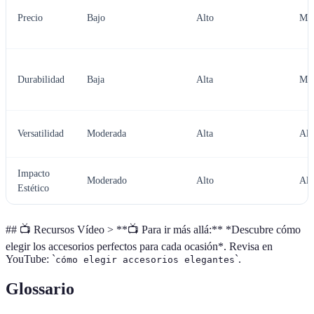
Precio
Bajo
Alto
Me
Durabilidad
Baja
Alta
Med
Versatilidad
Moderada
Alta
Alt
Impacto
Moderado
Alto
Alt
Estético
## 📺 Recursos Vídeo > **📺 Para ir más allá:** *Descubre cómo
elegir los accesorios perfectos para cada ocasión*. Revisa en
YouTube: `
`.
cómo elegir accesorios elegantes
Glossario