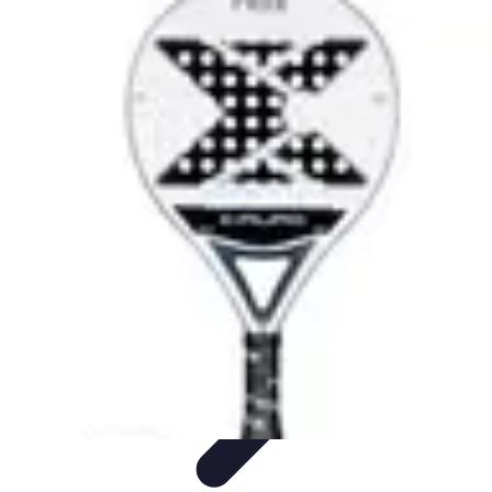
Estilo Elegante
Moda Profesional
Consejos de Estilo
Accesorios y
Ropa
Accesorios
Moda de Invierno
Estilo Elegante