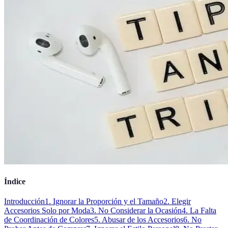
Índice
Introducción
1. Ignorar la Proporción y el Tamaño
2. Elegir
Accesorios Solo por Moda
3. No Considerar la Ocasión
4. La Falta
de Coordinación de Colores
5. Abusar de los Accesorios
6. No