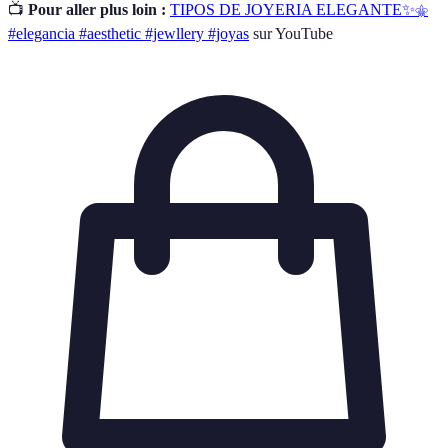
📺
Pour aller plus loin :
TIPOS DE JOYERIA ELEGANTE✨⚜️
#elegancia #aesthetic #jewllery #joyas
sur YouTube