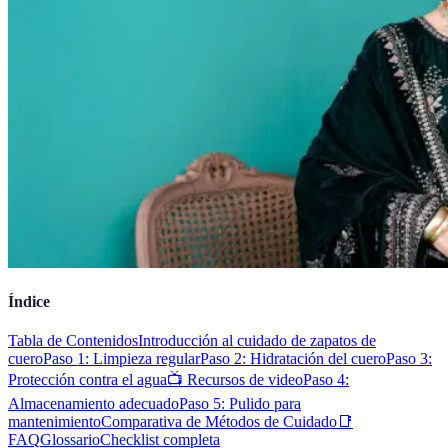
Índice
Tabla de Contenidos
Introducción al cuidado de zapatos de
cuero
Paso 1: Limpieza regular
Paso 2: Hidratación del cuero
Paso 3:
Protección contra el agua
📺 Recursos de video
Paso 4:
Almacenamiento adecuado
Paso 5: Pulido para
mantenimiento
Comparativa de Métodos de Cuidado
📑
FAQ
Glossario
Checklist completa