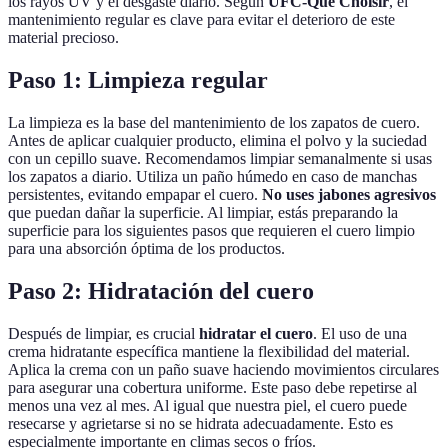
los rayos UV y el desgaste diario. Según
UFC-Que Choisir
, el
mantenimiento regular es clave para evitar el deterioro de este
material precioso.
Paso 1: Limpieza regular
La limpieza es la base del mantenimiento de los zapatos de cuero.
Antes de aplicar cualquier producto, elimina el polvo y la suciedad
con un cepillo suave. Recomendamos limpiar semanalmente si usas
los zapatos a diario. Utiliza un paño húmedo en caso de manchas
persistentes, evitando empapar el cuero.
No uses jabones agresivos
que puedan dañar la superficie. Al limpiar, estás preparando la
superficie para los siguientes pasos que requieren el cuero limpio
para una absorción óptima de los productos.
Paso 2: Hidratación del cuero
Después de limpiar, es crucial
hidratar el cuero
. El uso de una
crema hidratante específica mantiene la flexibilidad del material.
Aplica la crema con un paño suave haciendo movimientos circulares
para asegurar una cobertura uniforme. Este paso debe repetirse al
menos una vez al mes. Al igual que nuestra piel, el cuero puede
resecarse y agrietarse si no se hidrata adecuadamente. Esto es
especialmente importante en climas secos o fríos.