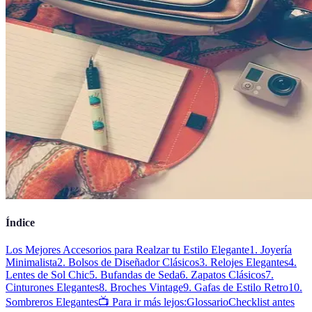
Índice
Los Mejores Accesorios para Realzar tu Estilo Elegante
1. Joyería
Minimalista
2. Bolsos de Diseñador Clásicos
3. Relojes Elegantes
4.
Lentes de Sol Chic
5. Bufandas de Seda
6. Zapatos Clásicos
7.
Cinturones Elegantes
8. Broches Vintage
9. Gafas de Estilo Retro
10.
Sombreros Elegantes
📺 Para ir más lejos:
Glossario
Checklist antes