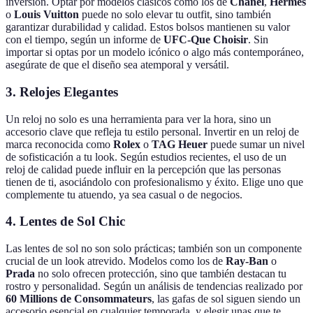
inversión. Optar por modelos clásicos como los de
Chanel
,
Hermès
o
Louis Vuitton
puede no solo elevar tu outfit, sino también
garantizar durabilidad y calidad. Estos bolsos mantienen su valor
con el tiempo, según un informe de
UFC-Que Choisir
. Sin
importar si optas por un modelo icónico o algo más contemporáneo,
asegúrate de que el diseño sea atemporal y versátil.
3. Relojes Elegantes
Un reloj no solo es una herramienta para ver la hora, sino un
accesorio clave que refleja tu estilo personal. Invertir en un reloj de
marca reconocida como
Rolex
o
TAG Heuer
puede sumar un nivel
de sofisticación a tu look. Según estudios recientes, el uso de un
reloj de calidad puede influir en la percepción que las personas
tienen de ti, asociándolo con profesionalismo y éxito. Elige uno que
complemente tu atuendo, ya sea casual o de negocios.
4. Lentes de Sol Chic
Las lentes de sol no son solo prácticas; también son un componente
crucial de un look atrevido. Modelos como los de
Ray-Ban
o
Prada
no solo ofrecen protección, sino que también destacan tu
rostro y personalidad. Según un análisis de tendencias realizado por
60 Millions de Consommateurs
, las gafas de sol siguen siendo un
accesorio esencial en cualquier temporada, y elegir unas que te