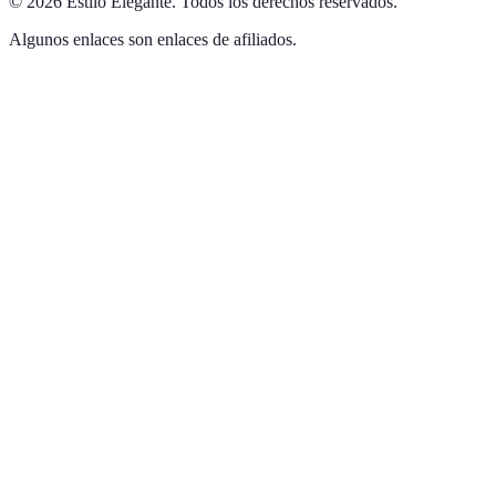
©
2026
Estilo Elegante
.
Todos los derechos reservados.
Algunos enlaces son enlaces de afiliados.