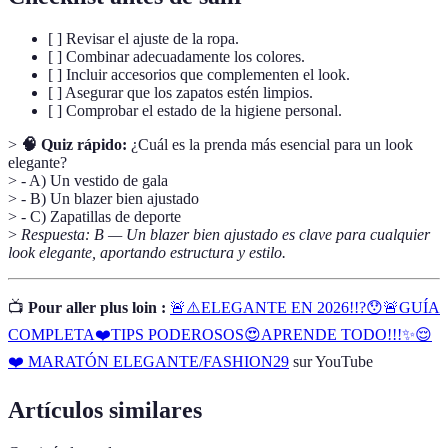
[ ] Revisar el ajuste de la ropa.
[ ] Combinar adecuadamente los colores.
[ ] Incluir accesorios que complementen el look.
[ ] Asegurar que los zapatos estén limpios.
[ ] Comprobar el estado de la higiene personal.
>
🧠 Quiz rápido:
¿Cuál es la prenda más esencial para un look
elegante?
> - A) Un vestido de gala
> - B) Un blazer bien ajustado
> - C) Zapatillas de deporte
>
Respuesta: B — Un blazer bien ajustado es clave para cualquier
look elegante, aportando estructura y estilo.
📺
Pour aller plus loin :
🚨⚠️ELEGANTE EN 2026!!?😯🚨GUÍA
COMPLETA❤️TIPS PODEROSOS😍APRENDE TODO!!!✨😌
❤️ MARATÓN ELEGANTE/FASHION29
sur YouTube
Artículos similares