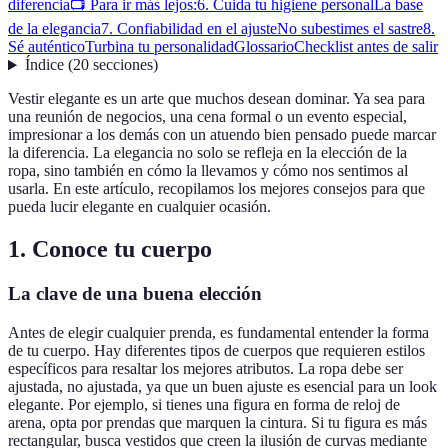
diferencia
📺 Para ir más lejos:
6. Cuida tu higiene personal
La base
de la elegancia
7. Confiabilidad en el ajuste
No subestimes el sastre
8.
Sé auténtico
Turbina tu personalidad
Glossario
Checklist antes de salir
Índice
(
20
secciones
)
Vestir elegante es un arte que muchos desean dominar. Ya sea para
una reunión de negocios, una cena formal o un evento especial,
impresionar a los demás con un atuendo bien pensado puede marcar
la diferencia. La elegancia no solo se refleja en la elección de la
ropa, sino también en cómo la llevamos y cómo nos sentimos al
usarla. En este artículo, recopilamos los mejores consejos para que
pueda lucir elegante en cualquier ocasión.
1. Conoce tu cuerpo
La clave de una buena elección
Antes de elegir cualquier prenda, es fundamental entender la forma
de tu cuerpo. Hay diferentes tipos de cuerpos que requieren estilos
específicos para resaltar los mejores atributos. La ropa debe ser
ajustada, no ajustada, ya que un buen ajuste es esencial para un look
elegante. Por ejemplo, si tienes una figura en forma de reloj de
arena, opta por prendas que marquen la cintura. Si tu figura es más
rectangular, busca vestidos que creen la ilusión de curvas mediante