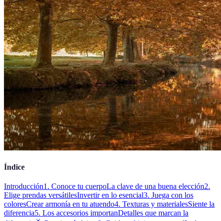
Índice
Introducción
1. Conoce tu cuerpo
La clave de una buena elección
2.
Elige prendas versátiles
Invertir en lo esencial
3. Juega con los
colores
Crear armonía en tu atuendo
4. Texturas y materiales
Siente la
diferencia
5. Los accesorios importan
Detalles que marcan la