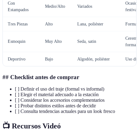
Con
Ocasion
Medio/Alto
Variados
Estampados
festivas
Tres Piezas
Alto
Lana, poliéster
Formal
Ceremo
Esmoquin
Muy Alto
Seda, satin
formale
Deportivo
Bajo
Algodón, poliéster
Uso dia
## Checklist antes de comprar
[ ] Definir el uso del traje (formal vs informal)
[ ] Elegir el material adecuado a la estación
[ ] Considerar los accesorios complementarios
[ ] Probar distintos estilos antes de decidir
[ ] Consulta tendencias actuales para un look fresco
📺 Recursos Videó