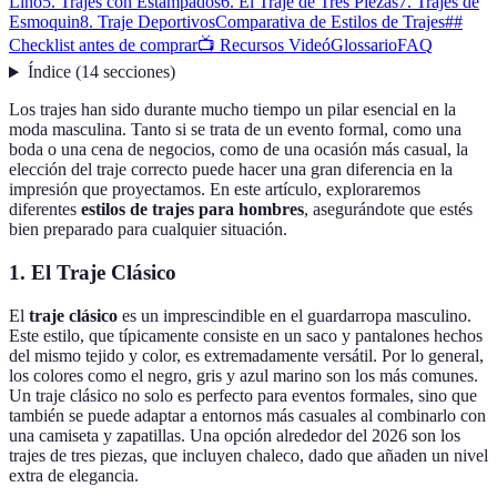
Lino
5. Trajes con Estampados
6. El Traje de Tres Piezas
7. Trajes de
Esmoquin
8. Traje Deportivos
Comparativa de Estilos de Trajes
##
Checklist antes de comprar
📺 Recursos Videó
Glossario
FAQ
Índice
(
14
secciones
)
Los trajes han sido durante mucho tiempo un pilar esencial en la
moda masculina. Tanto si se trata de un evento formal, como una
boda o una cena de negocios, como de una ocasión más casual, la
elección del traje correcto puede hacer una gran diferencia en la
impresión que proyectamos. En este artículo, exploraremos
diferentes
estilos de trajes para hombres
, asegurándote que estés
bien preparado para cualquier situación.
1. El Traje Clásico
El
traje clásico
es un imprescindible en el guardarropa masculino.
Este estilo, que típicamente consiste en un saco y pantalones hechos
del mismo tejido y color, es extremadamente versátil. Por lo general,
los colores como el negro, gris y azul marino son los más comunes.
Un traje clásico no solo es perfecto para eventos formales, sino que
también se puede adaptar a entornos más casuales al combinarlo con
una camiseta y zapatillas. Una opción alrededor del 2026 son los
trajes de tres piezas, que incluyen chaleco, dado que añaden un nivel
extra de elegancia.