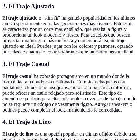
2. El Traje Ajustado
El
traje ajustado
o "slim fit" ha ganado popularidad en los últimos
años, especialmente entre las generaciones más jóvenes. Este estilo
se caracteriza por un corte más entallado, que resalta la figura y
proporciona un look moderno y fresco. Para aquellos que buscan
proyectar una imagen más dinámica y contemporánea, un traje
ajustado es ideal. Puedes jugar con los colores y patrones, optando
por telas de cuadros o colores vibrantes que muestren personalidad.
3. El Traje Casual
El
traje casual
ha cobrado protagonismo en un mundo donde la
formalidad a menudo es cuestionada. Combinar chaquetas con
pantalones chinos o incluso jeans, junto con una camisa informal,
puede ofrecer un estilo relajado pero sofisticado. Este tipo de
atuendo es perfecto para citas informales o eventos de trabajo donde
no se requiere un código de vestimenta rígido. Agregar sneakers o
botines puede completar el look, manteniendo la comodidad.
4. El Traje de Lino
El
traje de lino
es una opción popular en climas cálidos debido a su
ligereza y transpirabilidad. Ideal para bodas en verano o reuniones al