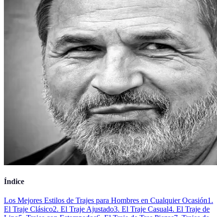
Índice
Los Mejores Estilos de Trajes para Hombres en Cualquier Ocasión
1.
El Traje Clásico
2. El Traje Ajustado
3. El Traje Casual
4. El Traje de