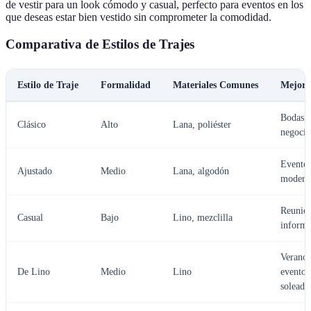
de vestir para un look cómodo y casual, perfecto para eventos en los
que deseas estar bien vestido sin comprometer la comodidad.
Comparativa de Estilos de Trajes
Estilo de Traje
Formalidad
Materiales Comunes
Mejor 
Bodas,
Clásico
Alto
Lana, poliéster
negocio
Evento
Ajustado
Medio
Lana, algodón
modern
Reunio
Casual
Bajo
Lino, mezclilla
informa
Verano,
De Lino
Medio
Lino
eventos
soleado